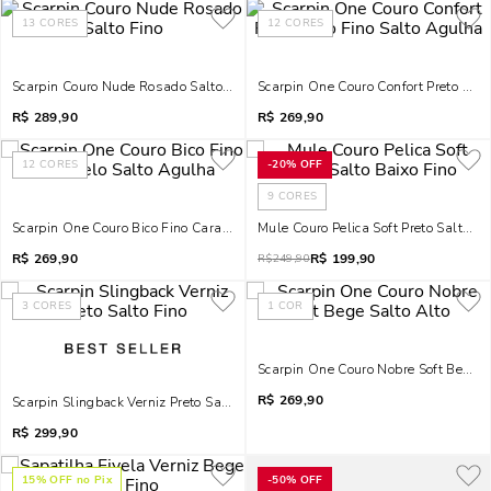
13
CORES
12
CORES
Scarpin Couro Nude Rosado Salto Fino
Scarpin One Couro Confort Preto Bico
R$
289,90
R$
269,90
12
CORES
-
20%
OFF
9
CORES
Scarpin One Couro Bico Fino Caramelo Salto Agulha
Mule Couro Pelica Soft Preto Salto Ba
R$
269,90
R$
199,90
R$
249,90
3
CORES
1
COR
Scarpin One Couro Nobre Soft Bege S
R$
269,90
Scarpin Slingback Verniz Preto Salto Fino
R$
299,90
15
% OFF no Pix
-
50%
OFF