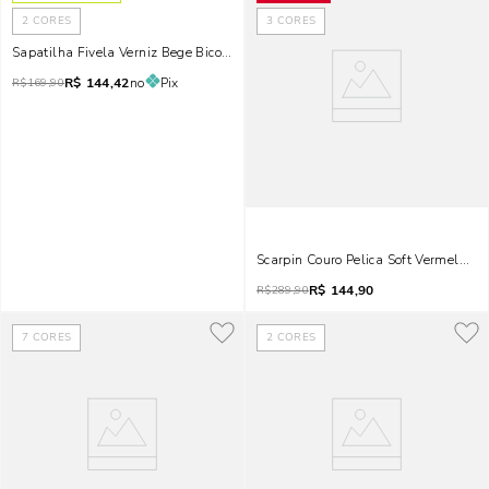
2
CORES
3
CORES
Sapatilha Fivela Verniz Bege Bico Fino
R$
144,42
no
Pix
R$
169,90
Scarpin Couro Pelica Soft Vermelho Me
R$
144,90
R$
289,90
7
CORES
2
CORES