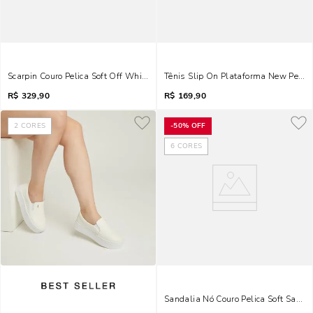
Scarpin Couro Pelica Soft Off White
Tênis Slip On Plataforma New Pele P
R$
329,90
R$
169,90
2
CORES
-
50%
OFF
6
CORES
Sandalia Nó Couro Pelica Soft Salto 