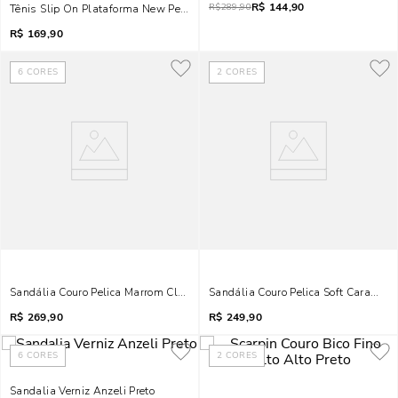
R$
144,90
R$
289,90
Tênis Slip On Plataforma New Pele Branco
R$
169,90
6
CORES
2
CORES
Sandália Couro Pelica Marrom Claro Salto Grosso Tiras Nó
Sandália Couro Pelica Soft Caramelo
R$
269,90
R$
249,90
6
CORES
2
CORES
Sandalia Verniz Anzeli Preto