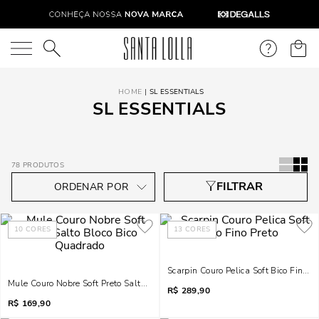
O que você está procurando?
SL ESSENTIALS
SL ESSENTIALS
78
PRODUTOS
10
CORES
13
CORES
Scarpin Couro Pelica Soft Bico Fino Pr
Mule Couro Nobre Soft Preto Salto Bloco Bico Quadrado
R$
289,90
R$
169,90