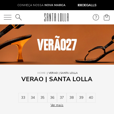
O que você está procurando?
VERAO | SANTA LOLLA
VERAO | SANTA LOLLA
33
34
35
36
37
38
39
40
Ver mais