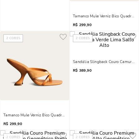
Tamanco Mule Verniz Bico Quadrado 
R$
299,90
2
CORES
2
CORES
Sandália Slingback Couro Camurça V
R$
389,90
Tamanco Mule Verniz Bico Quadrado Salto Geométrico Caramelo Doce De Lei
R$
299,90
2
CORES
2
CORES