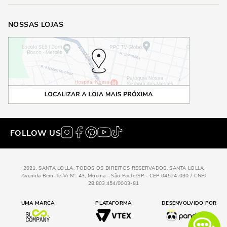
NOSSAS LOJAS
FOLLOW US
2021, SANTA LOLLA, TODOS OS DIREITOS RESERVADOS, SANTA LOLLA
Avenida Bem-Te-Vi N°: 43, Moema - São Paulo/SP - CEP 04524-030 / CNPJ
28.803.454/0003-81
UMA MARCA
PLATAFORMA
DESENVOLVIDO POR