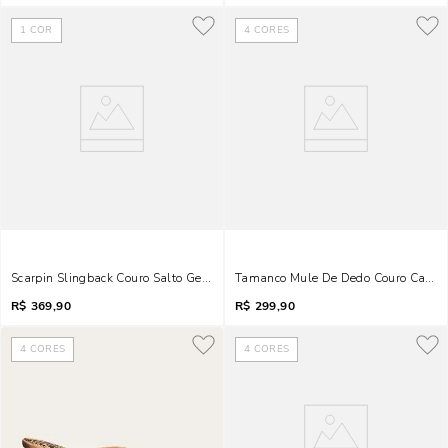
1
COR
4
CORES
Scarpin Slingback Couro Salto Geométrico Marrom Bicolor
Tamanco Mule De Dedo Couro Camurça
R$
369,90
R$
299,90
4
CORES
4
CORES