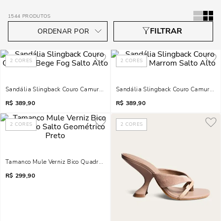
1544
PRODUTOS
2
CORES
2
CORES
Sandália Slingback Couro Camurça Bege Fog Salto Alto
Sandália Slingback Couro Camurça M
R$
389,90
R$
389,90
2
CORES
2
CORES
Tamanco Mule Verniz Bico Quadrado Salto Geométrico Preto
R$
299,90