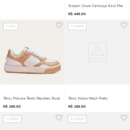
Scarpin Couro Camurça Azul Marinho
R$
449,90
1
COR
2
CORES
Tênis Polvora Têxtil Recortes Rosê
Tênis Nylon Mesh Preto
R$
269,90
R$
269,90
2
CORES
6
CORES