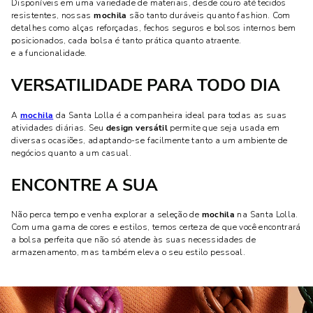
Disponíveis em uma variedade de materiais, desde couro até tecidos
resistentes, nossas
mochila
são tanto duráveis quanto fashion. Com
detalhes como alças reforçadas, fechos seguros e bolsos internos bem
posicionados, cada bolsa é tanto prática quanto atraente.
e a funcionalidade.
VERSATILIDADE PARA TODO DIA
A
mochila
da Santa Lolla é a companheira ideal para todas as suas
atividades diárias. Seu
design versátil
permite que seja usada em
diversas ocasiões, adaptando-se facilmente tanto a um ambiente de
negócios quanto a um casual.
ENCONTRE A SUA
Não perca tempo e venha explorar a seleção de
mochila
na Santa Lolla.
Com uma gama de cores e estilos, temos certeza de que você encontrará
a bolsa perfeita que não só atende às suas necessidades de
armazenamento, mas também eleva o seu estilo pessoal.