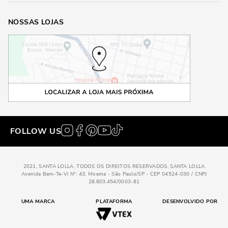
NOSSAS LOJAS
FOLLOW US
2021, SANTA LOLLA, TODOS OS DIREITOS RESERVADOS, SANTA LOLLA
Avenida Bem-Te-Vi N°: 43, Moema - São Paulo/SP - CEP 04524-030 / CNPJ
28.803.454/0003-81
UMA MARCA
PLATAFORMA
DESENVOLVIDO POR