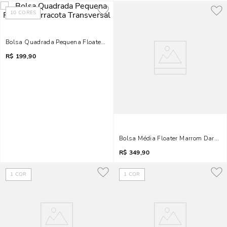
10
CORES
Bolsa Quadrada Pequena Floater Terracota Transversal
R$
199,90
Bolsa Média Floater Marrom Dark A
R$
349,90
1
COR
1
COR