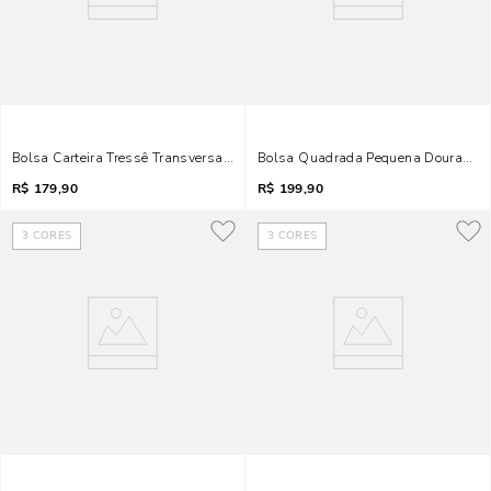
Bolsa Carteira Tressê Transversal Preta
Bolsa Quadrada Pequena Dourada Me
R$
179,90
R$
199,90
3
CORES
3
CORES