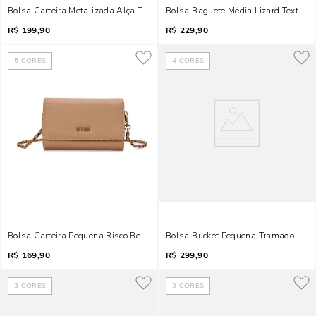
Bolsa Carteira Metalizada Alça Tiracolo Bronze
Bolsa Baguete Média Lizard Texturiz
R$
199,90
R$
229,90
5
CORES
4
CORES
Bolsa Carteira Pequena Risco Bege Alça Corrente
Bolsa Bucket Pequena Tramado Meta
R$
169,90
R$
299,90
3
CORES
3
CORES