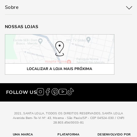
Sobre
NOSSAS LOJAS
FOLLOW US
2021, SANTA LOLLA, TODOS OS DIREITOS RESERVADOS, SANTA LOLLA
Avenida Bem-Te-Vi N°: 43, Moema - São Paulo/SP - CEP 04524-030 / CNPJ
28.803.454/0003-81
UMA MARCA
PLATAFORMA
DESENVOLVIDO POR