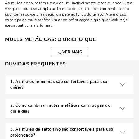
As mules de couro têm uma vida útil incrivelmente longa quando. Uma
vez que o couro se adapta ao formato do pé, o conforto aumenta com o
uso, tornando-se uma segunda pele ao longo do tempo. Além disso,
esse tipo de mule confere um ar de sofisticação a qualquer look, seja
ele casual ou mais formal.
MULES METÁLICAS: O BRILHO QUE
TRANSFORMA O LOOK
VER MAIS
Se você busca algo ousado e que chame atenção, as mules metálicas
DÚVIDAS FREQUENTES
são a escolha perfeita. Elas trazem um brilho especial, dando aquele
toque glam que eleva o visual. Combinadas com peças simples ou
roupas mais básicas, as mules metálicas são um destaque por si só.
1
.
As mules femininas são confortáveis para uso
diário?
VERSATILIDADE E OUSADIA: PERFEITAS PARA
DIVERSAS OCASIÕES
Sim, as mules são conhecidas pelo conforto,
especialmente os modelos de couro, flats ou salto
2
.
Como combinar mules metálicas com roupas do
O interessante das mules metálicas é que elas conseguem transitar
médio.
dia a dia?
facilmente entre ambientes. Desde uma saída casual à noite até uma
festa mais sofisticada, elas adicionam um brilho moderno ao seu
As mules metálicas ficam incríveis com peças neutras ou
visual. Elas podem ser encontradas em diferentes cores metálicas,
mais simples, como calças jeans, saias lisas e vestidos
3
.
As mules de salto fino são confortáveis para uso
como prata, dourado, rosé, e até em tons mais ousados, como azul ou
monocromáticos. Elas dão um toque de brilho e
prolongado?
verde metálico, permitindo uma infinidade de combinações.