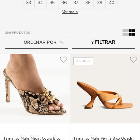
33
34
35
36
37
38
39
40
Ver mais
399
PRODUTOS
2
CORES
Tamanco Mule Metal Couro Bico Folha Animal Print Cobra
Tamanco Mule Verniz Bico Quadrado 