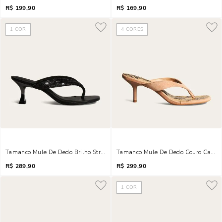
R$
199,90
R$
169,90
1
COR
4
CORES
Tamanco Mule De Dedo Brilho Strass Salto Taça Preto
Tamanco Mule De Dedo Couro Camurç
R$
289,90
R$
299,90
1
COR