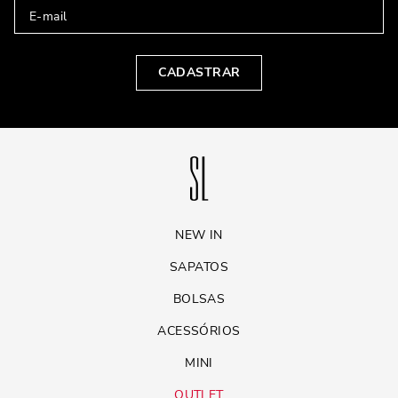
mules de plataforma combinam muito bem com calças pantalonas ou
vestidos longos, criando uma silhueta elegante e alongada.
CONCLUSÃO: ELEGÂNCIA, CONFORTO E
CADASTRAR
VERSATILIDADE EM UM SÓ CALÇADO
As mules femininas são a escolha ideal para quem busca unir estilo,
conforto e versatilidade em um só calçado. Com opções em couro,
metálicas ou de plataforma, esse tipo de sapato se adapta facilmente a
diferentes ocasiões e combinações. Seja para um evento casual ou algo
mais sofisticado, sempre haverá uma mule que se encaixa
perfeitamente. Se você ainda não tem uma no seu armário, está na hora
de experimentar esse clássico moderno.
NEW IN
SAPATOS
BOLSAS
ACESSÓRIOS
MINI
OUTLET