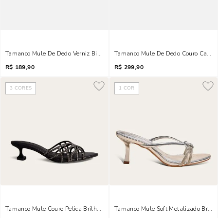
Tamanco Mule De Dedo Verniz Bico Quadrado Salto Grosso Bege Amêndoa
Tamanco Mule De Dedo Couro Camurç
R$
189,90
R$
299,90
3
CORES
1
COR
Tamanco Mule Couro Pelica Brilho Strass Salto Taça Preto
Tamanco Mule Soft Metalizado Brilho