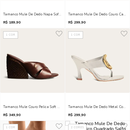
Tamanco Mule De Dedo Napa Soft Salto Lâmina Preto
Tamanco Mule De Dedo Couro Camurç
R$
189,90
R$
299,90
1
COR
1
COR
Tamanco Mule Couro Pelica Soft Salto Grosso Tramado Marrom Dark Cocoa
R$
349,90
R$
299,90
1
COR
2
CORES