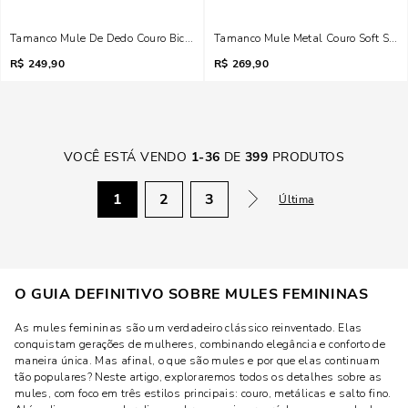
Tamanco Mule De Dedo Couro Bico Quadrado Salto Grosso Preto
Tamanco Mule Metal Couro Soft Salt
R$
249,90
R$
269,90
VOCÊ ESTÁ VENDO
1
-
36
DE
399
PRODUTOS
1
2
3
Última
O GUIA DEFINITIVO SOBRE MULES FEMININAS
As mules femininas são um verdadeiro clássico reinventado. Elas
conquistam gerações de mulheres, combinando elegância e conforto de
maneira única. Mas afinal, o que são mules e por que elas continuam
tão populares? Neste artigo, exploraremos todos os detalhes sobre as
mules, com foco em três estilos principais: couro, metálicas e salto fino.