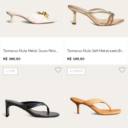
Tamanco Mule Metal Couro Pelica Soft Salto Taça Off White
Tamanco Mule Soft Metalizado Brilho
R$
369,90
R$
199,90
1
COR
4
CORES