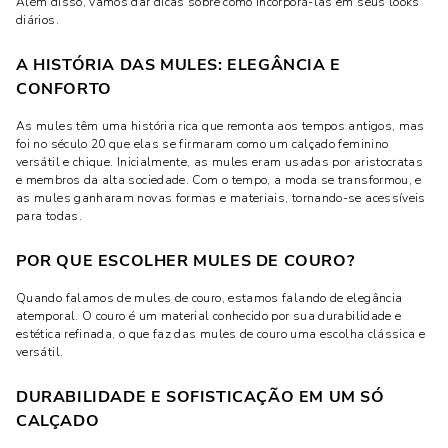
Além disso, vamos dar dicas sobre como incorporá-las em seus looks
diários.
A HISTÓRIA DAS MULES: ELEGÂNCIA E
CONFORTO
As mules têm uma história rica que remonta aos tempos antigos, mas
foi no século 20 que elas se firmaram como um calçado feminino
versátil e chique. Inicialmente, as mules eram usadas por aristocratas
e membros da alta sociedade. Com o tempo, a moda se transformou, e
as mules ganharam novas formas e materiais, tornando-se acessíveis
para todas.
POR QUE ESCOLHER MULES DE COURO?
Quando falamos de mules de couro, estamos falando de elegância
atemporal. O couro é um material conhecido por sua durabilidade e
estética refinada, o que faz das mules de couro uma escolha clássica e
versátil.
DURABILIDADE E SOFISTICAÇÃO EM UM SÓ
CALÇADO