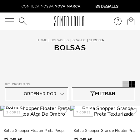
O que você está procurando?
BOLSAS
G
GRANDE
SHOPPER
BOLSAS
871
PRODUTOS
3
CORES
7
CORES
Bolsa Shopper Floater Preta Pespontos Alça De Ombro
Bolsa Shopper Grande Floater Preta 
R$
249,90
R$
249,90