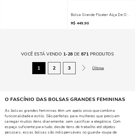
Bolsa Grande Floater Alça De Ombr
R$
449,90
VOCÊ ESTÁ VENDO
1
-
28
DE
871
PRODUTOS
1
2
3
Última
O FASCÍNIO DAS BOLSAS GRANDES FEMININAS
As bolsas grandes femininas têm um apelo único que combina
funcionalidade e estilo. São perfeitas para mulheres que precisam
carregar muitos itens diariamente, sem sacrificar a elegância. Com
espaço suficiente para tudo, desde itens de trabalho até objetos
pessoais, essas bolsas são indispensáveis no guarda-roupa de