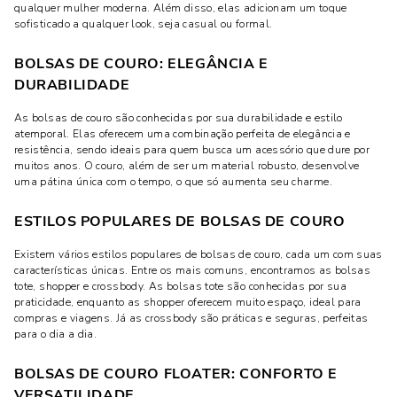
qualquer mulher moderna. Além disso, elas adicionam um toque
sofisticado a qualquer look, seja casual ou formal.
BOLSAS DE COURO: ELEGÂNCIA E
DURABILIDADE
As bolsas de couro são conhecidas por sua durabilidade e estilo
atemporal. Elas oferecem uma combinação perfeita de elegância e
resistência, sendo ideais para quem busca um acessório que dure por
muitos anos. O couro, além de ser um material robusto, desenvolve
uma pátina única com o tempo, o que só aumenta seu charme.
ESTILOS POPULARES DE BOLSAS DE COURO
Existem vários estilos populares de bolsas de couro, cada um com suas
características únicas. Entre os mais comuns, encontramos as bolsas
tote, shopper e crossbody. As bolsas tote são conhecidas por sua
praticidade, enquanto as shopper oferecem muito espaço, ideal para
compras e viagens. Já as crossbody são práticas e seguras, perfeitas
para o dia a dia.
BOLSAS DE COURO FLOATER: CONFORTO E
VERSATILIDADE