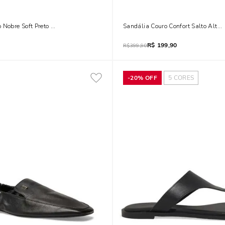
 Nobre Soft Preto Salto Baixo Fino
Sandália Couro Confort Salto Alto
R$
199,90
R$
399,90
-
20%
OFF
5
CORES