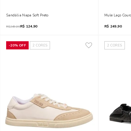
Sandália Napa Soft Preto
Mule Laço Couro
R$
124,90
R$
249,90
R$
249,90
-
20%
OFF
2
CORES
2
CORES