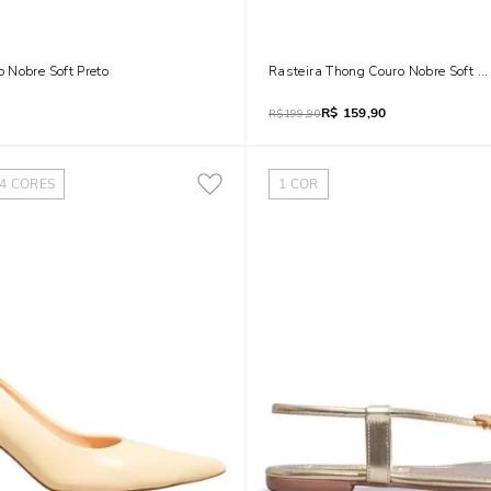
 Nobre Soft Preto
Rasteira Thong Couro Nobre Soft Pr
R$
159,90
R$
199,90
4
CORES
1
COR