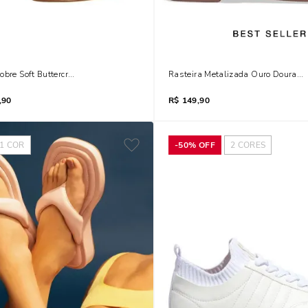
obre Soft Buttercream
Rasteira Metalizada Ouro Dourada
,90
R$
149,90
1
COR
-
50%
OFF
2
CORES