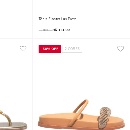
eto
Tênis Floater Lux Preto
R$
151,90
R$
189,90
-
50%
OFF
2
CORES