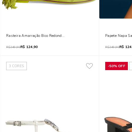
Rasteira Amarração Bico Redondo Em Camurça Verde Limão Zé Carioca D
Papete Napa Sa
R$
124,90
R$
124
R$
249,90
R$
249,90
3
CORES
-
50%
OFF