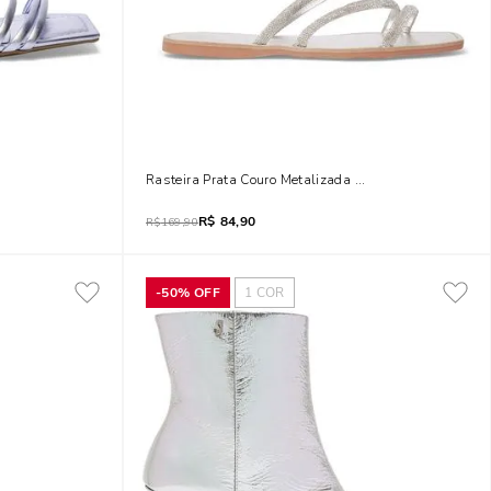
al
Rasteira Prata Couro Metalizada Tiras Strass
R$
84,90
R$
169,90
-
50%
OFF
1
COR