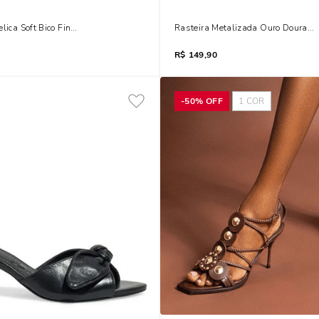
elica Soft Bico Fino Salto Baixo Bege Mocha
Rasteira Metalizada Ouro Dourad
R$
149,90
-
50%
OFF
1
COR