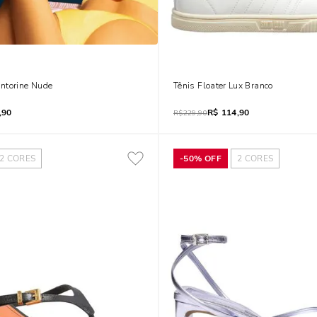
isney
ntorine Nude
Tênis Floater Lux Branco
,90
R$
114,90
R$
229,90
2
CORES
-
50%
OFF
2
CORES