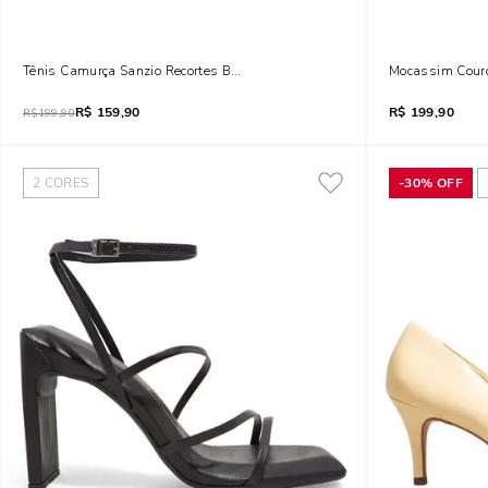
Tênis Camurça Sanzio Recortes Branco E Bege
Mocassim Couro
R$
159,90
R$
199,90
R$
199,90
2
CORES
-
30%
OFF