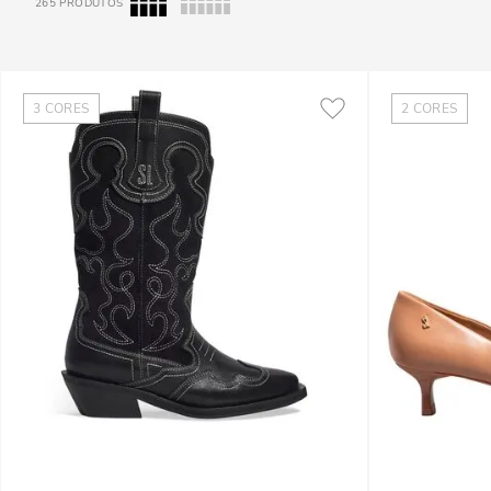
265
PRODUTOS
3
CORES
2
CORES