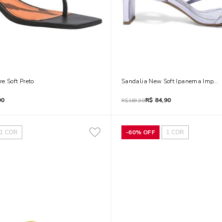
e Soft Preto
Sandalia New Soft Ipanema Imperi
90
R$
84,90
R$
169,90
1
COR
-
60%
OFF
1
COR