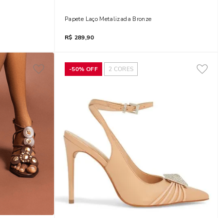
a Amarração
Papete Laço Metalizada Bronze
R$
289,90
-
50%
OFF
2
CORES