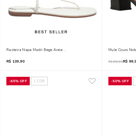
Rasteira Napa Madri Bege Areia Metal Orgânico
Mule Couro Nobr
R$
139,90
R$
99,
R$
199,90
-
65%
OFF
1
COR
-
50%
OFF