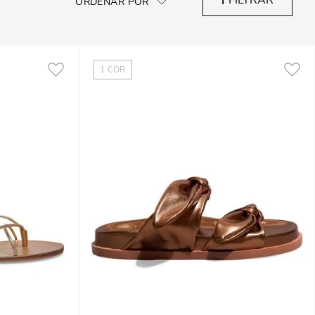
1
COR