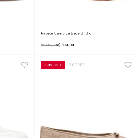
 Bico Quadrado
Papete Camurça Bege Brilho
R$
124,90
R$
249,90
-
50%
OFF
2
CORES