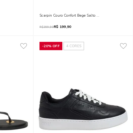
 Fino Marrom Dark
Scarpin Couro Confort Bege Salto Alto Brilho
R$
199,90
R$
399,90
-
20%
OFF
4
CORES