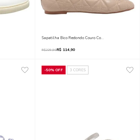
Sapatilha Bico Redondo Couro Confort Matelassê Vanil
R$
114,90
R$
229,90
-
50%
OFF
3
CORES