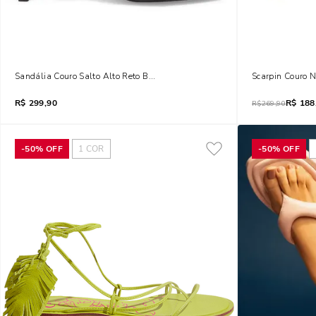
Sandália Couro Salto Alto Reto Bico Quadrado Preta
Scarpin Couro N
R$
299,90
R$
188
R$
269,90
-
50%
OFF
1
COR
-
50%
OFF