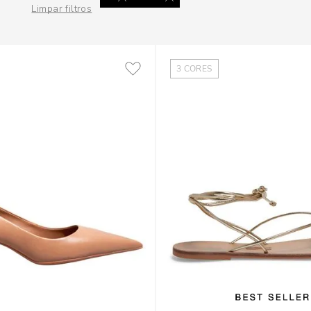
Limpar filtros
3
CORES