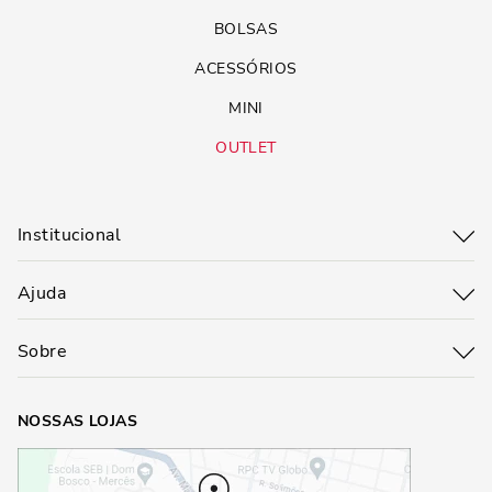
CONCLUSÃO
BOLSAS
As sapatilhas são um calçado indispensável no guarda-roupa de
ACESSÓRIOS
qualquer pessoa que valoriza conforto e estilo. Com uma rica história e
uma evolução constante, elas se adaptaram às necessidades e
MINI
preferências das mulheres modernas. Sejam clássicas ou modernas,
elas oferecem uma infinidade de opções para complementar qualquer
OUTLET
look, tornando-se uma escolha versátil para diversas ocasiões.
Institucional
Ajuda
Sobre
NOSSAS LOJAS