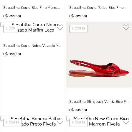
Sapatilha Couro Bico Fino Marrom Recorte Linho
Sapatilha Couro Pelica Bico Fino Pret
R$
299,90
R$
269,90
1
COR
3
CORES
Sapatilha Couro Nobre Vazado Marfim Laço
R$
199,90
Sapatilha Slingback Verniz Bico Fino
R$
249,90
3
CORES
3
CORES