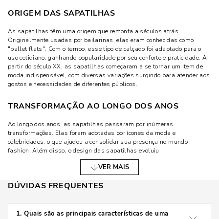
ORIGEM DAS SAPATILHAS
As sapatilhas têm uma origem que remonta a séculos atrás.
Originalmente usadas por bailarinas, elas eram conhecidas como
"ballet flats". Com o tempo, esse tipo de calçado foi adaptado para o
uso cotidiano, ganhando popularidade por seu conforto e praticidade. A
partir do século XX, as sapatilhas começaram a se tornar um item de
moda indispensável, com diversas variações surgindo para atender aos
gostos e necessidades de diferentes públicos.
TRANSFORMAÇÃO AO LONGO DOS ANOS
Ao longo dos anos, as sapatilhas passaram por inúmeras
transformações. Elas foram adotadas por ícones da moda e
celebridades, o que ajudou a consolidar sua presença no mundo
fashion. Além disso, o design das sapatilhas evoluiu
significativamente, incorporando elementos modernos que as tornam
VER MAIS
ainda mais atraentes e funcionais. Hoje, é possível encontrar
sapatilhas com diferentes tipos de bico, como arredondado, fino, ou
DÚVIDAS FREQUENTES
quadrado, e em materiais que variam do couro ao tecido.
MODELOS POPULARES DE SAPATILHAS
1
.
Quais são as principais características de uma