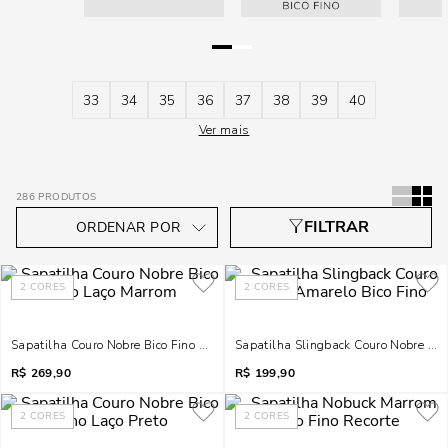
33
34
35
36
37
38
39
40
Ver mais
286
PRODUTOS
2
CORES
2
CORES
Sapatilha Couro Nobre Bico Fino Laço Marrom
Sapatilha Slingback Couro Nobre Ama
R$
269,90
R$
199,90
2
CORES
2
CORES