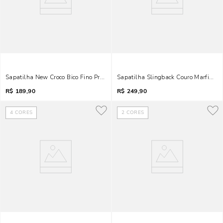
Sapatilha New Croco Bico Fino Preto Fivela
Sapatilha Slingback Couro Marfim Bi
R$
189,90
R$
249,90
4
CORES
2
CORES