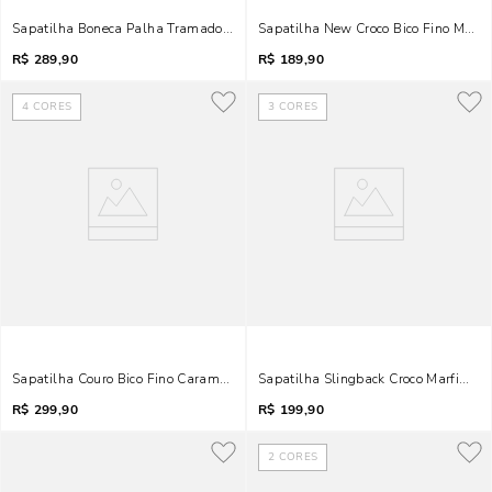
Sapatilha Boneca Palha Tramado Preto Fivela
Sapatilha New Croco Bico Fino Marro
R$
289,90
R$
189,90
4
CORES
3
CORES
Sapatilha Couro Bico Fino Caramelo Recorte Linho
Sapatilha Slingback Croco Marfim Bi
R$
299,90
R$
199,90
2
CORES