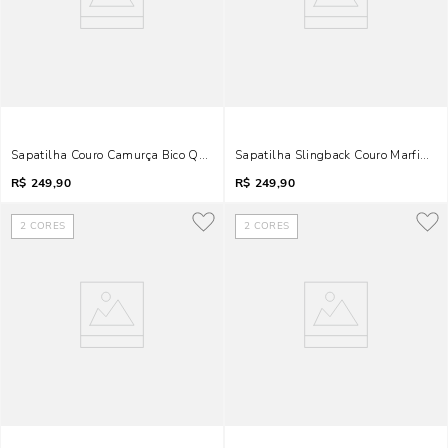
Sapatilha Couro Camurça Bico Quadrado Bege Laço
Sapatilha Slingback Couro Marfim Bi
R$
249,90
R$
249,90
2
CORES
2
CORES