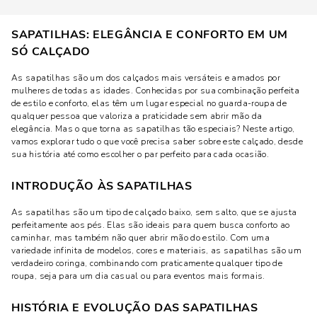
SAPATILHAS: ELEGÂNCIA E CONFORTO EM UM
SÓ CALÇADO
As sapatilhas são um dos calçados mais versáteis e amados por
mulheres de todas as idades. Conhecidas por sua combinação perfeita
de estilo e conforto, elas têm um lugar especial no guarda-roupa de
qualquer pessoa que valoriza a praticidade sem abrir mão da
elegância. Mas o que torna as sapatilhas tão especiais? Neste artigo,
vamos explorar tudo o que você precisa saber sobre este calçado, desde
sua história até como escolher o par perfeito para cada ocasião.
INTRODUÇÃO ÀS SAPATILHAS
As sapatilhas são um tipo de calçado baixo, sem salto, que se ajusta
perfeitamente aos pés. Elas são ideais para quem busca conforto ao
caminhar, mas também não quer abrir mão do estilo. Com uma
variedade infinita de modelos, cores e materiais, as sapatilhas são um
verdadeiro coringa, combinando com praticamente qualquer tipo de
roupa, seja para um dia casual ou para eventos mais formais.
HISTÓRIA E EVOLUÇÃO DAS SAPATILHAS