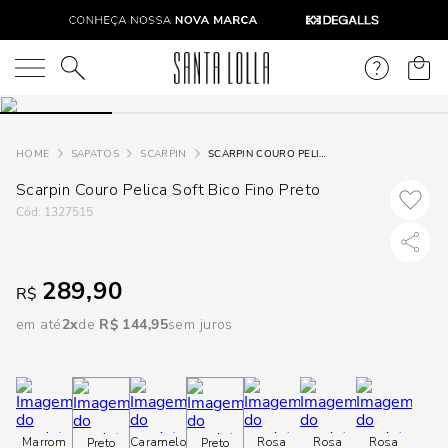
DISPON
EM
O que você está procurando?
e
SAPATOS
SCARPIN
SCARPIN COURO PELICA SOFT BICO FINO PRETO
Scarpin Couro Pelica Soft Bico Fino Preto
e
:
1327515
p
289,90
R$
Selecione
seu
em até
2
R$
144
,
95
sem juros
estado:
O
Usar
Marrom
Caramelo
Rosa
Rosa
Rosa
Preto
Preto