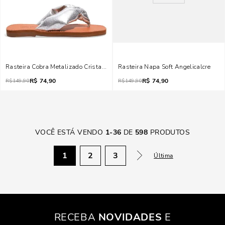
Rasteira Cobra Metalizado Cristal Prata
Rasteira Napa Soft Angelicalcre
R$
74,90
R$
74,90
R$
149,90
R$
149,90
VOCÊ ESTÁ VENDO
1
-
36
DE
598
PRODUTOS
1
2
3
Última
RECEBA
NOVIDADES
E