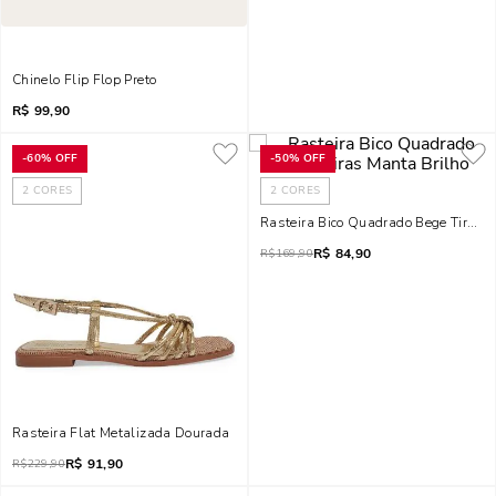
Chinelo Flip Flop Preto
R$
99,90
-
60%
OFF
-
50%
OFF
2
CORES
2
CORES
Rasteira Bico Quadrado Bege Tiras M
R$
84,90
R$
169,90
Rasteira Flat Metalizada Dourada
R$
91,90
R$
229,90