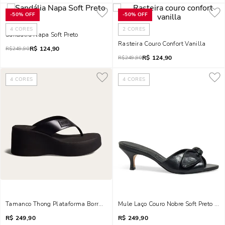
-
50%
OFF
-
50%
OFF
4
CORES
2
CORES
Sandália Napa Soft Preto
Rasteira Couro Confort Vanilla
R$
124,90
R$
249,90
R$
124,90
R$
249,90
4
CORES
4
CORES
Tamanco Thong Plataforma Borracha Preto
Mule Laço Couro Nobre Soft Preto Sal
R$
249,90
R$
249,90