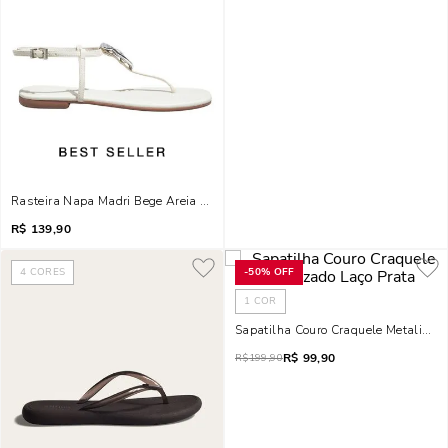
Rasteira Napa Madri Bege Areia Metal Orgânico
R$
139,90
4
CORES
-
50%
OFF
1
COR
Sapatilha Couro Craquele Metalizado
R$
99,90
R$
199,90