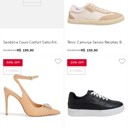
Sandália Couro Confort Salto Alto Fino Marrom Dark
Tênis Camurça Sanzio Recortes Bran
R$
199,90
R$
159,90
R$
399,90
R$
199,90
-
50%
OFF
-
20%
OFF
2
CORES
4
CORES