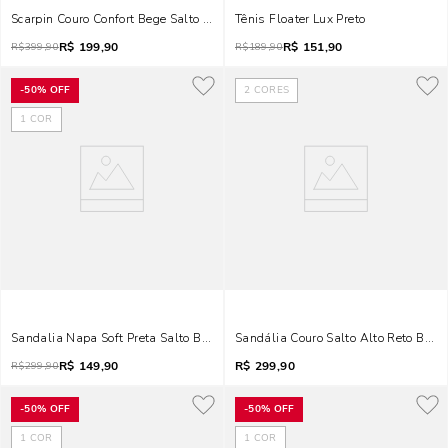
Scarpin Couro Confort Bege Salto Alto Brilho
Tênis Floater Lux Preto
R$
199,90
R$
151,90
R$
399,90
R$
189,90
-
50%
OFF
2
CORES
1
COR
Sandalia Napa Soft Preta Salto Bloco
Sandália Couro Salto Alto Reto Bico
R$
149,90
R$
299,90
R$
299,90
-
50%
OFF
-
50%
OFF
1
COR
1
COR