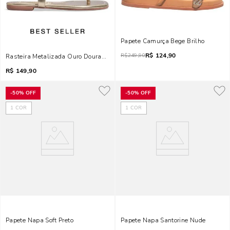
Papete Camurça Bege Brilho
R$
124,90
R$
249,90
Rasteira Metalizada Ouro Dourada Bico Quadrado
R$
149,90
-
50%
OFF
-
50%
OFF
1
COR
1
COR
Papete Napa Soft Preto
Papete Napa Santorine Nude