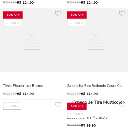
R$
124,90
R$
124,90
R$
249,90
R$
249,90
-
50%
OFF
-
50%
OFF
2
CORES
2
CORES
Tênis Floater Lux Branco
Sapatilha Bico Redondo Couro Confor
R$
114,90
R$
114,90
R$
229,90
R$
229,90
3
CORES
-
50%
OFF
2
CORES
Espadrille Tira Multicolor
R$
99,90
R$
199,90