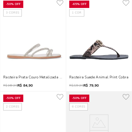
-
50%
OFF
-
65%
OFF
3
CORES
1
COR
Rasteira Prata Couro Metalizada Tiras Strass
Rasteira Suede Animal Print Cobra
R$
84,90
R$
79,90
R$
169,90
R$
229,90
-
50%
OFF
-
50%
OFF
2
CORES
6
CORES