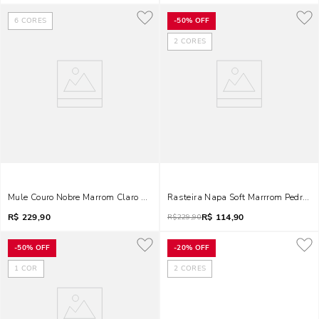
6
CORES
-
50%
OFF
2
CORES
Mule Couro Nobre Marrom Claro Mocha Salto Baixo Fino
Rasteira Napa Soft Marrrom Pedraria
R$
229,90
R$
114,90
R$
229,90
-
50%
OFF
-
20%
OFF
1
COR
2
CORES