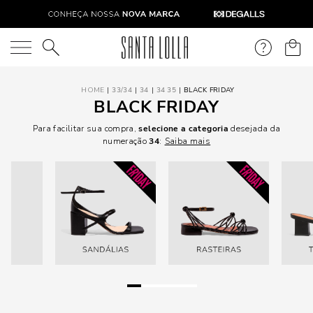
O que você está procurando?
33/34
34
34 35
BLACK FRIDAY
BLACK FRIDAY
Para facilitar sua compra,
selecione a categoria
desejada da
numeração
34
:
Saiba mais