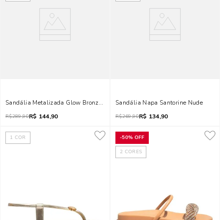
Sandália Metalizada Glow Bronze Tiras Tachas Salto Grosso Baixo
Sandália Napa Santorine Nude
R$
144,90
R$
134,90
R$
289,90
R$
269,90
1
COR
-
50%
OFF
2
CORES