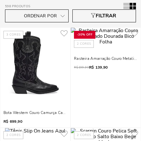
598
PRODUTOS
3
CORES
-
30%
OFF
2
CORES
Rasteira Amarração Couro Metalizad
R$
139,90
R$
199,90
Bota Western Couro Camurça Cano Longo Preta
R$
699,90
2
CORES
2
CORES