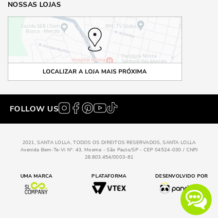
NOSSAS LOJAS
Além das cores e estampas, os detalhes e acessórios estão ganhando
destaque. Bolsas com franjas, correntes decorativas, e apliques
metálicos são algumas das tendências mais recentes. Esses
elementos adicionam personalidade e caráter à bolsa, transformando-a
em um verdadeiro statement fashion.
COMO USAR BOLSAS DE OMBRO EM DIFERENTES
OCASIÕES
As bolsas de ombro são extremamente versáteis e podem ser usadas
em uma variedade de ocasiões, desde um dia casual até um evento
FOLLOW US
formal. Vamos explorar algumas maneiras de incorporar esse acessório
em diferentes looks.
LOOKS CASUAIS
2021, SANTA LOLLA, TODOS OS DIREITOS RESERVADOS, SANTA LOLLA
Avenida Bem-Te-Vi N°: 43, Moema - São Paulo/SP - CEP 04524-030 / CNPJ
28.803.454/0003-81
Para um look casual, uma bolsa de ombro pequena ou média é ideal.
Combine-a com jeans e uma camiseta para um visual despojado e
UMA MARCA
PLATAFORMA
DESENVOLVIDO POR
moderno. Uma bolsa com uma cor ou estampa vibrante pode adicionar
um toque de diversão ao seu outfit diário.
OCASIÕES FORMAIS