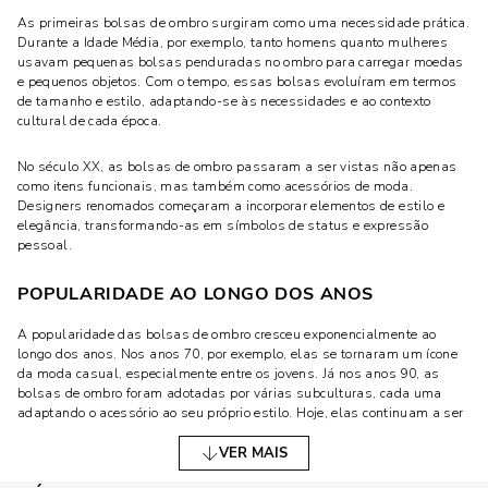
As primeiras bolsas de ombro surgiram como uma necessidade prática.
Durante a Idade Média, por exemplo, tanto homens quanto mulheres
usavam pequenas bolsas penduradas no ombro para carregar moedas
e pequenos objetos. Com o tempo, essas bolsas evoluíram em termos
de tamanho e estilo, adaptando-se às necessidades e ao contexto
cultural de cada época.
No século XX, as bolsas de ombro passaram a ser vistas não apenas
como itens funcionais, mas também como acessórios de moda.
Designers renomados começaram a incorporar elementos de estilo e
elegância, transformando-as em símbolos de status e expressão
pessoal.
POPULARIDADE AO LONGO DOS ANOS
A popularidade das bolsas de ombro cresceu exponencialmente ao
longo dos anos. Nos anos 70, por exemplo, elas se tornaram um ícone
da moda casual, especialmente entre os jovens. Já nos anos 90, as
bolsas de ombro foram adotadas por várias subculturas, cada uma
adaptando o acessório ao seu próprio estilo. Hoje, elas continuam a ser
uma escolha popular devido à sua versatilidade e conveniência.
VER MAIS
DIFERENTES TIPOS DE BOLSAS DE OMBRO