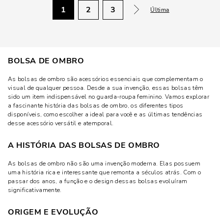
1
2
3
Última
BOLSA DE OMBRO
As bolsas de ombro são acessórios essenciais que complementam o
visual de qualquer pessoa. Desde a sua invenção, essas bolsas têm
sido um item indispensável no guarda-roupa feminino. Vamos explorar
a fascinante história das bolsas de ombro, os diferentes tipos
disponíveis, como escolher a ideal para você e as últimas tendências
desse acessório versátil e atemporal.
A HISTÓRIA DAS BOLSAS DE OMBRO
As bolsas de ombro não são uma invenção moderna. Elas possuem
uma história rica e interessante que remonta a séculos atrás. Com o
passar dos anos, a função e o design dessas bolsas evoluíram
significativamente.
ORIGEM E EVOLUÇÃO