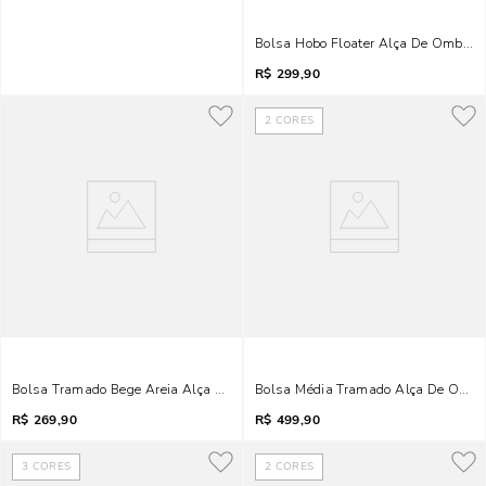
Bolsa Hobo Floater Alça De Ombro M
R$
299,90
2
CORES
Bolsa Tramado Bege Areia Alça De Ombro Corrente
Bolsa Média Tramado Alça De Ombr
R$
269,90
R$
499,90
3
CORES
2
CORES