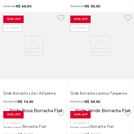
R$
48,90
R$
99,90
R$
69,90
R$
199,90
-
50%
OFF
-
60%
OFF
4
CORES
4
CORES
Slide Borracha Lilás Alfazema
Slide Borracha Laranja Tangerina
R$
74,90
R$
59,90
R$
149,90
R$
149,90
-
50%
OFF
-
50%
OFF
4
CORES
4
CORES
Slide Rosa Borracha Flat
Slide Verde Borracha Flat