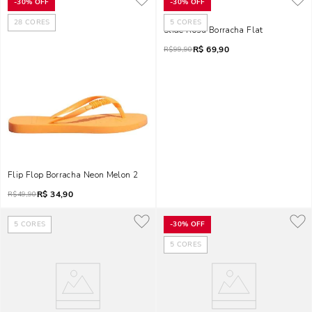
-
30%
OFF
-
30%
OFF
28
CORES
5
CORES
Slide Rosa Borracha Flat
R$
69,90
R$
99,90
Flip Flop Borracha Neon Melon 2
R$
34,90
R$
49,90
5
CORES
-
30%
OFF
5
CORES