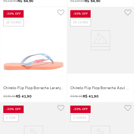
R$
64,90
R$
64,90
R$
129,90
R$
129,90
-
30%
OFF
-
30%
OFF
26
CORES
26
CORES
Chinelo Flip Flop Borracha Laranja Bico Redondo Tira Colorida
Chinelo Flip Flop Borracha Azul Gela
R$
41,90
R$
41,90
R$
59,90
R$
59,90
-
30%
OFF
-
30%
OFF
1
COR
2
CORES