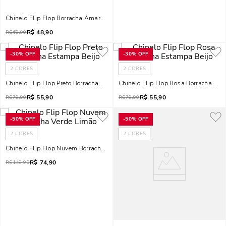
Chinelo Flip Flop Borracha Amarelo Lime Fluor
R$
48,90
R$
69,90
-
30%
OFF
-
30%
OFF
2
CORES
2
CORES
Chinelo Flip Flop Preto Borracha Estampa Beijo
Chinelo Flip Flop Rosa Borracha Est
R$
55,90
R$
55,90
R$
79,90
R$
79,90
-
50%
OFF
-
50%
OFF
2
CORES
2
CORES
Chinelo Flip Flop Nuvem Borracha Verde Limão
R$
74,90
R$
149,90