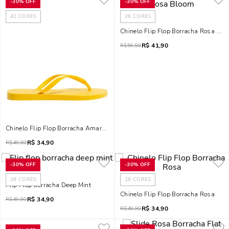
-
30%
OFF
-
30%
OFF
42
CORES
26
CORES
Chinelo Flip Flop Borracha Rosa Bl
R$
41,90
R$
59,90
Chinelo Flip Flop Borracha Amarelo Jelly
R$
34,90
R$
49,90
-
30%
OFF
-
30%
OFF
28
CORES
28
CORES
Flip Flop Borracha Deep Mint
Chinelo Flip Flop Borracha Rosa
R$
34,90
R$
49,90
R$
34,90
R$
49,90