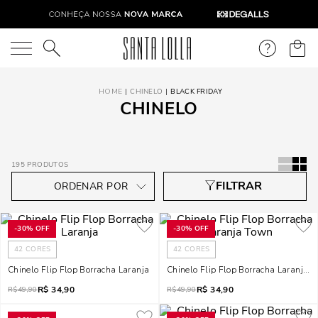
O que você está procurando?
CHINELO
BLACK FRIDAY
CHINELO
195
PRODUTOS
-
30%
OFF
-
30%
OFF
42
CORES
42
CORES
Chinelo Flip Flop Borracha Laranja
Chinelo Flip Flop Borracha Laranja 
R$
34,90
R$
34,90
R$
49,90
R$
49,90