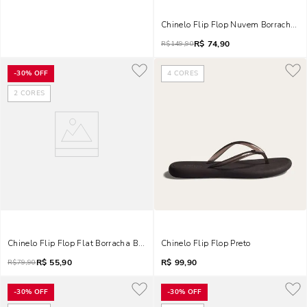
Chinelo Flip Flop Nuvem Borracha 
R$
74,90
R$
149,90
-
30%
OFF
4
CORES
2
CORES
Chinelo Flip Flop Flat Borracha Bico Quadrado Bege
Chinelo Flip Flop Preto
R$
55,90
R$
99,90
R$
79,90
-
30%
OFF
-
30%
OFF