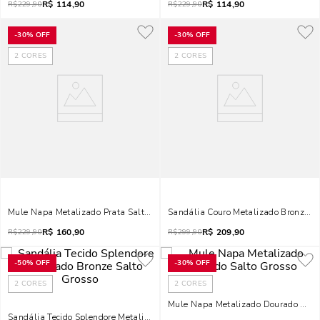
R$
114,90
R$
114,90
R$
229,90
R$
229,90
-
30%
OFF
-
30%
OFF
2
CORES
2
CORES
Mule Napa Metalizado Prata Salto Grosso
Sandália Couro Metalizado Bronze Sa
R$
160,90
R$
209,90
R$
229,90
R$
299,90
-
50%
OFF
-
30%
OFF
2
CORES
2
CORES
Mule Napa Metalizado Dourado Salt
Sandália Tecido Splendore Metalizado Bronze Salto Grosso