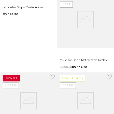
1
COR
Sandalia Napa Madri Areia
R$
199,90
Mule De Dedo Metalizado Reflexo Do
R$
114,90
R$
229,90
-
30%
OFF
15
% OFF no Pix
3
CORES
3
CORES