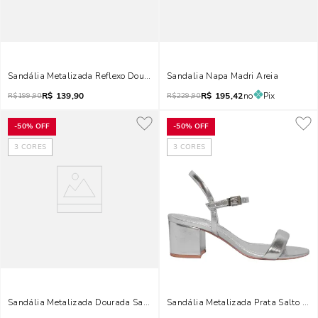
Sandália Metalizada Reflexo Dourada Salto Grosso
Sandalia Napa Madri Areia
R$
139,90
R$
195,42
no
Pix
R$
199,90
R$
229,90
-
50%
OFF
-
50%
OFF
3
CORES
3
CORES
Sandália Metalizada Dourada Salto Grosso Bico Redondo
Sandália Metalizada Prata Salto Gr