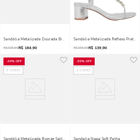
Sandália Metalizada Dourada Bico Folha Salto Fino
Sandália Metalizada Reflexo Prata S
R$
164,90
R$
139,90
R$
329,90
R$
199,90
-
30%
OFF
-
50%
OFF
3
CORES
3
CORES
Sandália Metalizada Bronze Salto Grosso Bico Redondo
Sandalia Napa Soft Palha