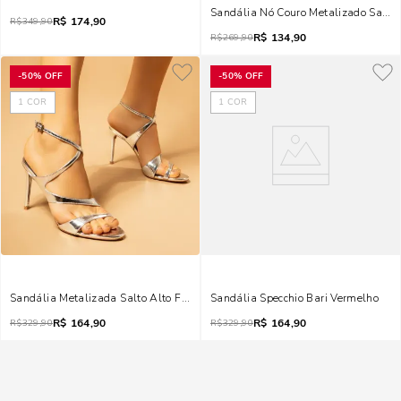
Sandália Nó Couro Metalizado Salto 
R$
174,90
R$
349,90
R$
134,90
R$
269,90
-
50%
OFF
-
50%
OFF
1
COR
1
COR
Sandália Metalizada Salto Alto Fino Prata
Sandália Specchio Bari Vermelho
R$
164,90
R$
164,90
R$
329,90
R$
329,90