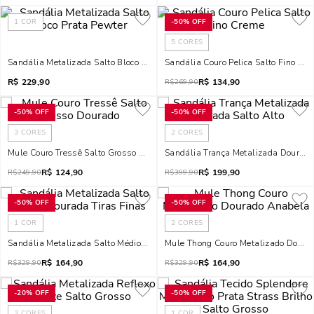
1
COR
-
50%
OFF
5
CORES
Sandália Metalizada Salto Bloco Prata Pewter
Sandália Couro Pelica Salto Fino Cr
R$
229,90
R$
134,90
R$
269,90
-
50%
OFF
-
50%
OFF
3
CORES
2
CORES
Mule Couro Tressê Salto Grosso Dourado
Sandália Trança Metalizada Dourada
R$
124,90
R$
199,90
R$
249,90
R$
399,90
-
50%
OFF
-
50%
OFF
1
COR
2
CORES
Sandália Metalizada Salto Médio Dourada Tiras Finas
Mule Thong Couro Metalizado Doura
R$
164,90
R$
164,90
R$
329,90
R$
329,90
-
20%
OFF
-
50%
OFF
3
CORES
1
COR