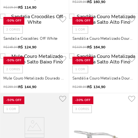
R$
160,90
R$
229,90
R$
114,90
R$
229,90
-
50%
OFF
-
50%
OFF
2
CORES
1
COR
Sandalia Crocodiles Off White
Sandália Couro Metalizado Dourada S
R$
124,90
R$
164,90
R$
249,90
R$
329,90
-
50%
OFF
-
50%
OFF
2
CORES
1
COR
Mule Couro Metalizado Dourado Salto Baixo Fino
Sandália Couro Metalizada Dourada S
R$
144,90
R$
134,90
R$
289,90
R$
269,90
-
50%
OFF
-
30%
OFF
1
COR
3
CORES