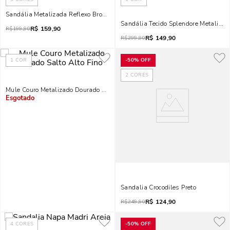
Sandália Metalizada Reflexo Bronze Salto Grosso
Sandália Tecido Splendore Metalizad
R$
159,90
R$
199,90
R$
149,90
R$
299,90
1
COR
-
50%
OFF
2
CORES
Mule Couro Metalizado Dourado Salto Alto Fino
Indisponível
Sandalia Crocodiles Preto
R$
124,90
R$
249,90
4
CORES
-
50%
OFF