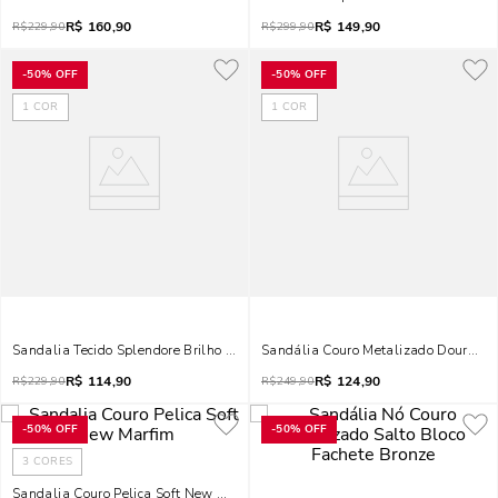
R$
160,90
R$
149,90
R$
229,90
R$
299,90
-
50%
OFF
-
50%
OFF
1
COR
1
COR
Sandalia Tecido Splendore Brilho Strass Salto Alto Bronze
Sandália Couro Metalizado Dourada 
R$
114,90
R$
124,90
R$
229,90
R$
249,90
-
50%
OFF
-
50%
OFF
3
CORES
Sandalia Couro Pelica Soft New Marfim