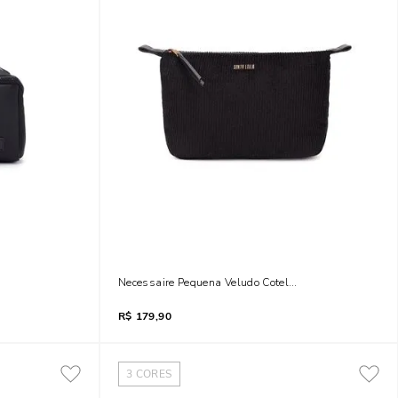
ão
Necessaire Pequena Veludo Cotelê Preto
R$
179,90
3
CORES