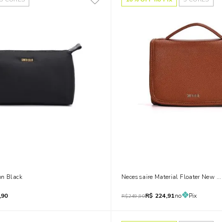
on Black
Necessaire Material Floater New 
,90
R$
224,91
no
Pix
R$
249,90