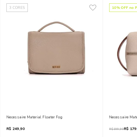
3
CORES
10
% OFF no P
Necessaire Material Floater Fog
Necessaire Mat
R$
249,90
R$
179
R$
199,90