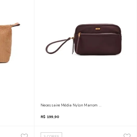
 Bege
Necessaire Média Nylon Marrom Cocoa Alça De Mão
R$
199,90
3
CORES