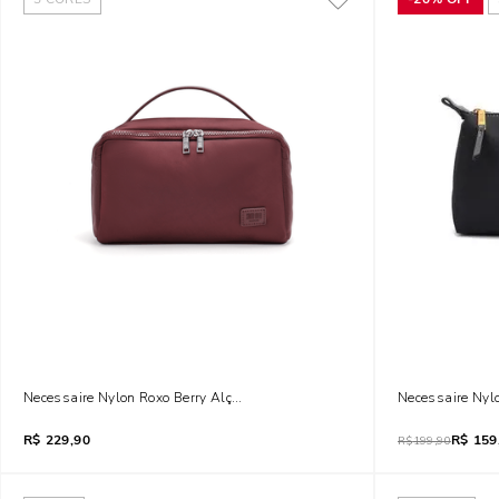
Necessaire Nylon Roxo Berry Alça De Mão
Necessaire Nyl
R$
229,90
R$
159
R$
199,90