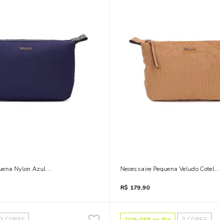
uena Nylon Azul Marinho
Necessaire Pequena Veludo Cotelê
R$
179,90
3
CORES
10
% OFF no Pix
3
CORES