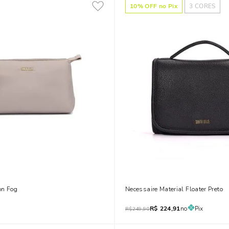
10
% OFF no Pix
3
CORES
on Fog
Necessaire Material Floater Preto
R$
224,91
no
Pix
R$
249,90