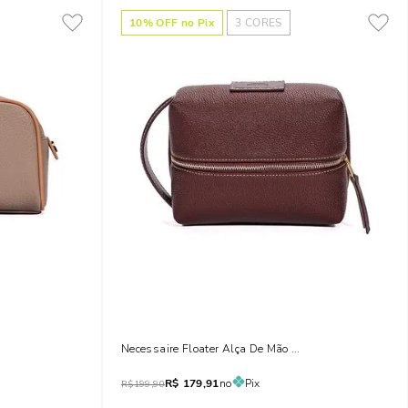
10
% OFF no Pix
3
CORES
Necessaire Floater Alça De Mão Marrom Cocoa
R$
179,91
no
Pix
R$
199,90