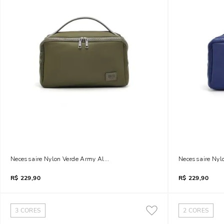
Necessaire Nylon Verde Army Alça De Mão
Necessaire Nyl
R$
229,90
R$
229,90
3
CORES
2
CORES