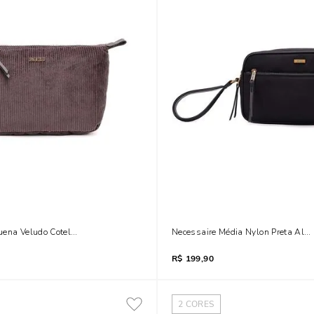
uena Veludo Cotelê Cinza
Necessaire Média Nylon Preta Alç
R$
199,90
2
CORES