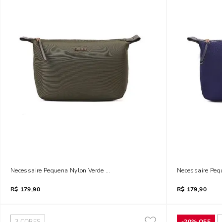
Necessaire Pequena Nylon Verde Army
Necessaire Peq
R$
179,90
R$
179,90
3
CORES
-
20%
OFF