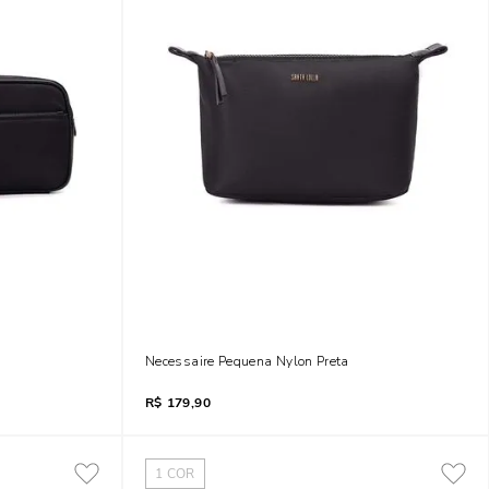
a De Mão
Necessaire Pequena Nylon Preta
R$
179,90
1
COR