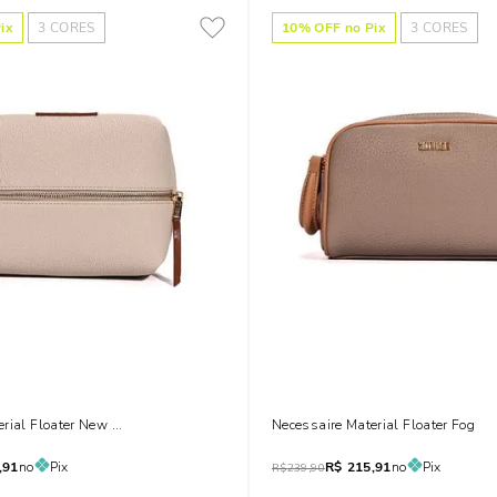
ix
3
CORES
10
% OFF no Pix
3
CORES
erial Floater New Marfim
Necessaire Material Floater Fog
,91
no
Pix
R$
215,91
no
Pix
R$
239,90