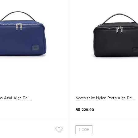
on Azul Alça De Mão
Necessaire Nylon Preta Alça De M
R$
229,90
1
COR