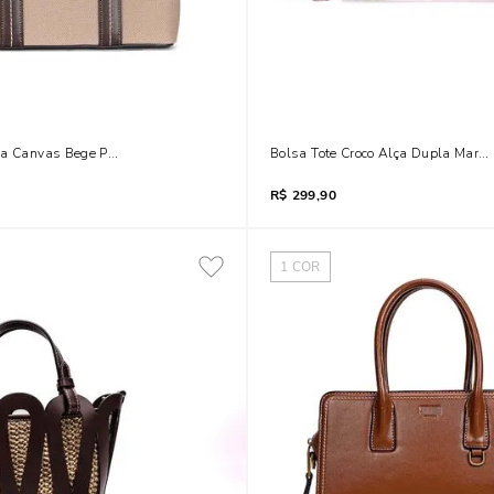
ia Canvas Bege Pespontos Transversal
Bolsa Tote Croco Alça Dupla Marro
R$
299,90
1
COR