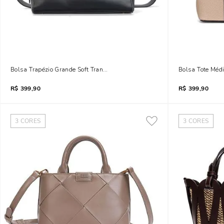
Bolsa Trapézio Grande Soft Transversal Preto
Bolsa Tote Méd
R$
399,90
R$
399,90
3
CORES
3
CORES