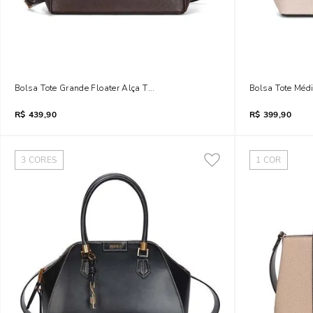
Bolsa Tote Grande Floater Alça Transversal Marrom Dark
Bolsa Tote Méd
R$
439,90
R$
399,90
3
CORES
1
COR