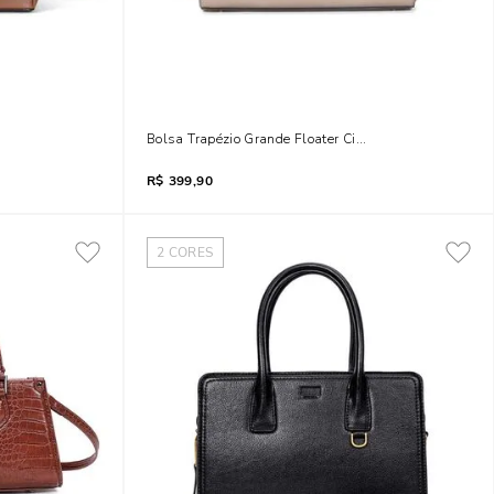
ansversal Marrom Safari
Bolsa Trapézio Grande Floater Cinza Fog Transversal
R$
399,90
2
CORES