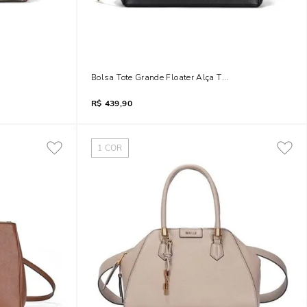
ansversal Marfim
Bolsa Tote Grande Floater Alça Transversal Preta
R$
439,90
1
COR