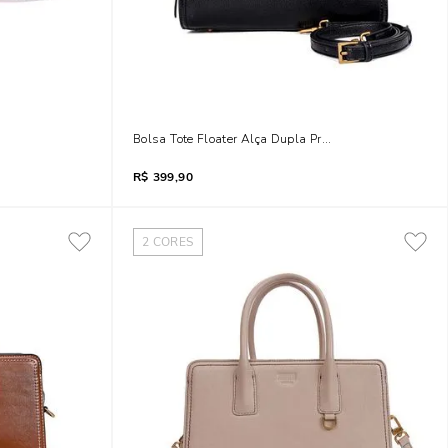
m Terracota
Bolsa Tote Floater Alça Dupla Preta
R$
399,90
2
CORES