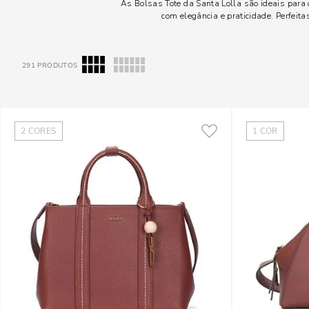
As Bolsas Tote da Santa Lolla são ideais para 
com elegância e praticidade. Perfeita
291
PRODUTOS
2
CORES
1
COR