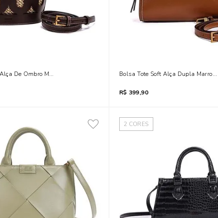
t Alça De Ombro Marrom Dark Cocoa
Bolsa Tote Soft Alça Dupla Marrom
R$
399,90
2
CORES