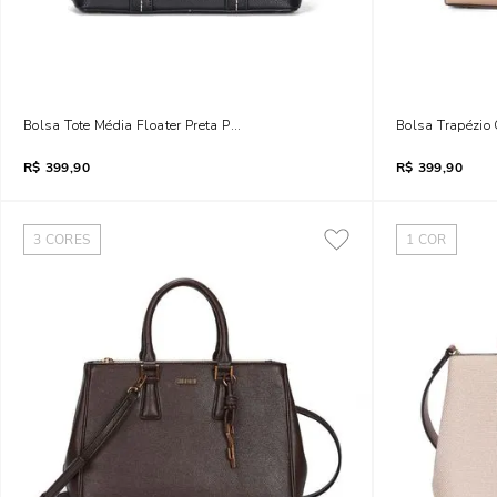
Bolsa Tote Média Floater Preta Pespontos Transversal
Bolsa Trapézio 
R$
399,90
R$
399,90
3
CORES
1
COR