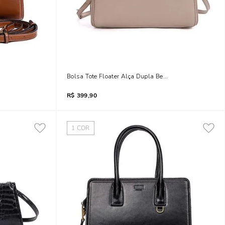
 Safari
Bolsa Tote Floater Alça Dupla Bege Marfim
R$
399,90
1
COR