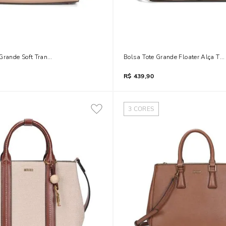
Grande Soft Transversal Bege Fog
Bolsa Tote Grande Floater Alça Tr
R$
439,90
3
CORES