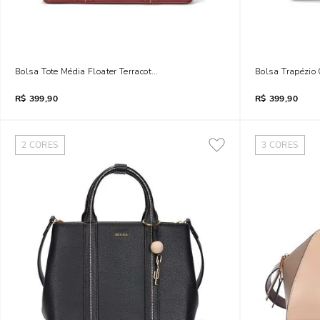
Bolsa Tote Média Floater Terracota Pespontos Transversal
Bolsa Trapézio 
R$
399,90
R$
399,90
2
CORES
3
CORES