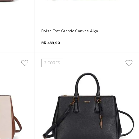
spontos Transversal
Bolsa Tote Grande Canvas Alça Transversal Bege Are
R$
439,90
3
CORES