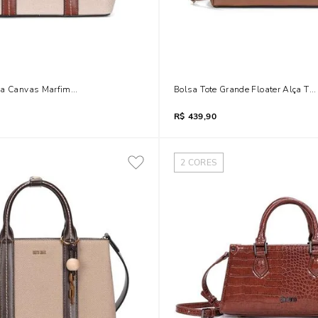
ia Canvas Marfim Pespontos Transversal
Bolsa Tote Grande Floater Alça Tr
R$
439,90
2
CORES