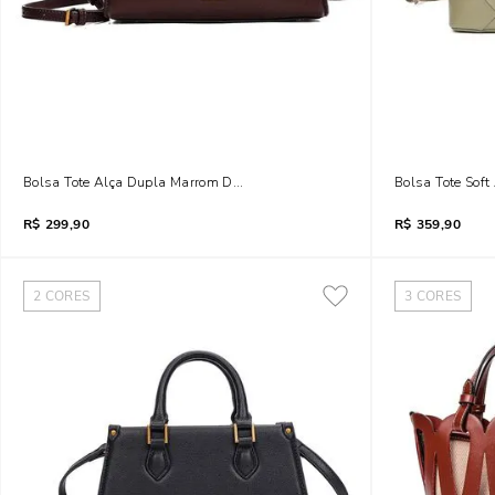
Bolsa Tote Alça Dupla Marrom Dark Cocoa
Bolsa Tote Soft
R$
299,90
R$
359,90
2
CORES
3
CORES