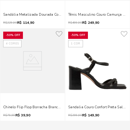
Tênis Masculino Couro Camurça Beg
Sandália Metalizada Dourada Couro Craquelê Salto Bloco Médio
R$
114,90
R$
249,90
R$
229,90
R$
499,90
-
50%
OFF
-
50%
OFF
4
CORES
1
COR
Chinelo Flip Flop Borracha Branco Brilho
Sandalia Couro Confort Preta Salto B
R$
39,90
R$
149,90
R$
79,90
R$
299,90