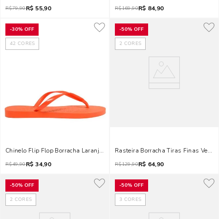
R$
55,90
R$
84,90
R$
79,90
R$
169,90
-
30%
OFF
-
50%
OFF
42
CORES
2
CORES
Chinelo Flip Flop Borracha Laranja Flame
Rasteira Borracha Tiras Finas Verde
R$
34,90
R$
64,90
R$
49,90
R$
129,90
-
50%
OFF
-
50%
OFF
2
CORES
3
CORES