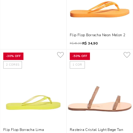
Flip Flop Borracha Neon Melon 2
R$
34,90
R$
49,90
-
30%
OFF
-
50%
OFF
2
CORES
1
COR
Flip Flop Borracha Lima
Rasteira Cristal Light Bege Tan