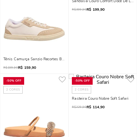
Sandália Couro Confort Doce De Leite
R$
199,90
R$
399,90
Tênis Camurça Sanzio Recortes Branco E Bege
R$
159,90
R$
199,90
-
50%
OFF
-
50%
OFF
2
CORES
2
CORES
Rasteira Couro Nobre Soft Safari
R$
114,90
R$
229,90