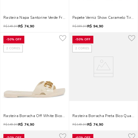
Rasteira Napa Santorine Verde Fresh
Papete Verniz Show Car
R$
74,90
R$
94,90
R$
149,90
R$
189,90
-
50%
OFF
-
50%
OFF
2
CORES
2
CORES
Rasteira Borracha Off White Bico Quadrado
Rasteira Borracha Preta Bico Quadra
R$
74,90
R$
74,90
R$
149,90
R$
149,90
-
50%
OFF
-
60%
OFF