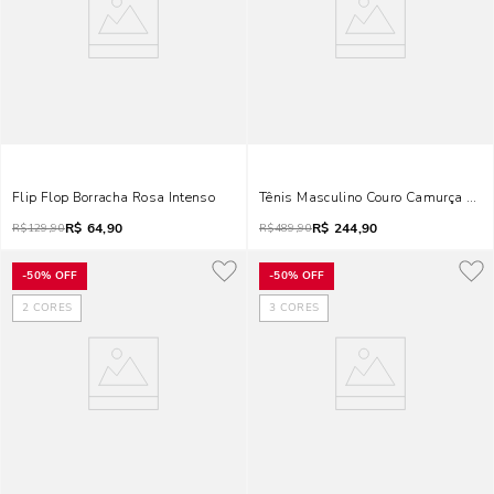
Flip Flop Borracha Rosa Intenso
Tênis Masculino Couro Camurça Verd
R$
64,90
R$
244,90
R$
129,90
R$
489,90
-
50%
OFF
-
50%
OFF
2
CORES
3
CORES