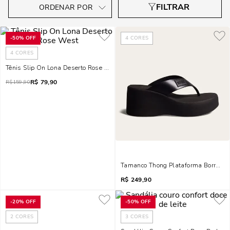
-
50%
OFF
4
CORES
4
CORES
Tênis Slip On Lona Deserto Rose West
R$
79,90
R$
159,90
Tamanco Thong Plataforma Borracha
R$
249,90
-
20%
OFF
-
50%
OFF
2
CORES
3
CORES