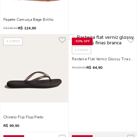
Papete Camurça Bege Brilho
R$
124,90
R$
249,90
4
CORES
-
50%
OFF
2
CORES
Rasteira Flat Verniz Glossy Tiras Fi
R$
64,90
R$
129,90
Chinelo Flip Flop Preto
R$
99,90