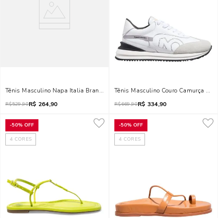
Tênis Masculino Napa Italia Branco
Tênis Masculino Couro Camurça Bran
R$
264,90
R$
334,90
R$
529,90
R$
669,90
-
50%
OFF
-
50%
OFF
4
CORES
4
CORES