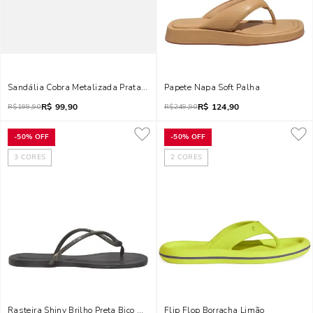
Sandália Cobra Metalizada Prata Salto Médio Fino
Papete Napa Soft Palha
R$
99,90
R$
124,90
R$
199,90
R$
249,90
-
50%
OFF
-
50%
OFF
3
CORES
2
CORES
Rasteira Shiny Brilho Preta Bico Redondo
Flip Flop Borracha Limão