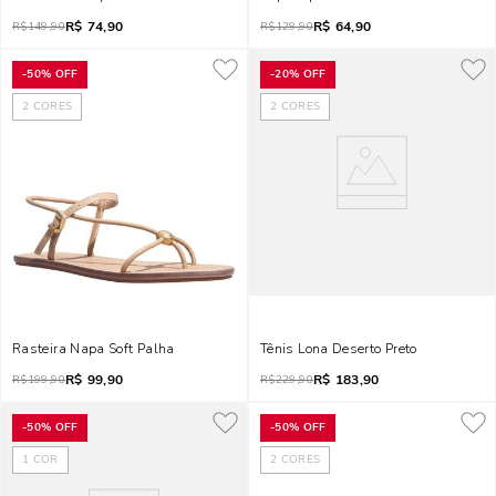
R$
74,90
R$
64,90
R$
149,90
R$
129,90
-
50%
OFF
-
20%
OFF
2
CORES
2
CORES
Rasteira Napa Soft Palha
Tênis Lona Deserto Preto
R$
99,90
R$
183,90
R$
199,90
R$
229,90
-
50%
OFF
-
50%
OFF
1
COR
2
CORES