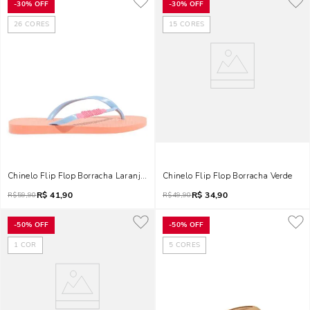
-
30%
OFF
-
30%
OFF
26
CORES
15
CORES
Chinelo Flip Flop Borracha Laranja Bico Redondo Tira Colorida
Chinelo Flip Flop Borracha Verde
R$
41,90
R$
34,90
R$
59,90
R$
49,90
-
50%
OFF
-
50%
OFF
1
COR
5
CORES