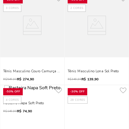
3
CORES
2
CORES
Tênis Masculino Couro Camurça Branco E Preto
Tênis Masculino Lona Sol Preto
R$
274,90
R$
139,90
R$
549,90
R$
349,90
-
50%
OFF
-
30%
OFF
4
CORES
28
CORES
Rasteira Napa Soft Preto
R$
74,90
R$
149,90