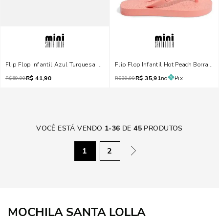
Flip Flop Infantil Azul Turquesa Borracha Flat
Flip Flop Infantil Hot Peach Borracha
R$
41,90
R$
35,91
no
Pix
R$
59,90
R$
39,90
VOCÊ ESTÁ VENDO
1
-
36
DE
45
PRODUTOS
1
2
MOCHILA SANTA LOLLA