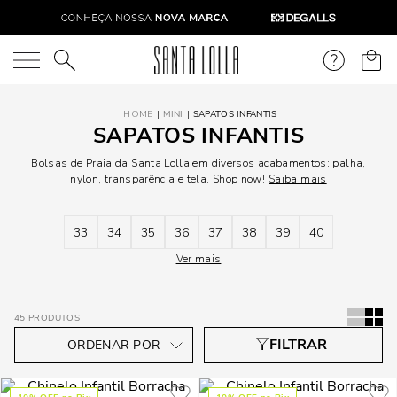
O que você está procurando?
MINI
SAPATOS INFANTIS
SAPATOS INFANTIS
Bolsas de Praia da Santa Lolla em diversos acabamentos: palha,
nylon, transparência e tela. Shop now!
Saiba mais
33
34
35
36
37
38
39
40
Ver mais
45
PRODUTOS