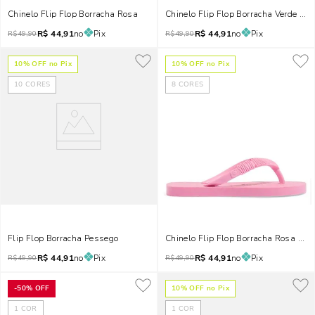
Chinelo Flip Flop Borracha Rosa
Chinelo Flip Flop Borracha Verde Li
R$
44,91
no
Pix
R$
44,91
no
Pix
R$
49,90
R$
49,90
10
% OFF no Pix
10
% OFF no Pix
10
CORES
8
CORES
Flip Flop Borracha Pessego
Chinelo Flip Flop Borracha Rosa Chic
R$
44,91
no
Pix
R$
44,91
no
Pix
R$
49,90
R$
49,90
-
50%
OFF
10
% OFF no Pix
1
COR
1
COR