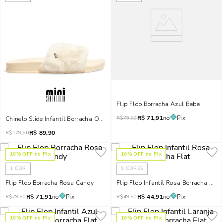
Flip Flop Borracha Azul Bebe
R$
71,91
no
Pix
R$
79,90
Chinelo Slide Infantil Borracha Off White Pelinho
R$
89,90
R$
179,90
10
% OFF no Pix
10
% OFF no Pix
1
COR
9
CORES
Flip Flop Borracha Rosa Candy
Flip Flop Infantil Rosa Borracha Flat
R$
71,91
no
Pix
R$
44,91
no
Pix
R$
79,90
R$
49,90
10
% OFF no Pix
10
% OFF no Pix