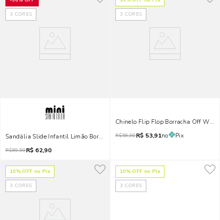
-
30%
OFF
10
% OFF no Pix
3
CORES
3
CORES
Chinelo Flip Flop Borracha Off White
R$
53,91
no
Pix
R$
59,90
Sandália Slide Infantil Limão Borracha
R$
62,90
R$
89,90
10
% OFF no Pix
10
% OFF no Pix
3
CORES
3
CORES