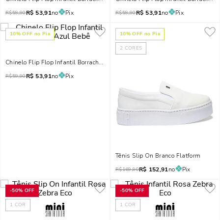
R$
53,91
no
Pix
R$
53,91
no
Pix
R$
59,90
R$
59,90
10
% OFF no Pix
10
% OFF no Pix
2
CORES
Chinelo Flip Flop Infantil Borracha Azul Bebê
R$
53,91
no
Pix
R$
59,90
Tênis Slip On Branco Flatform
R$
152,91
no
Pix
R$
169,90
-
50%
OFF
-
50%
OFF
1
COR
1
COR