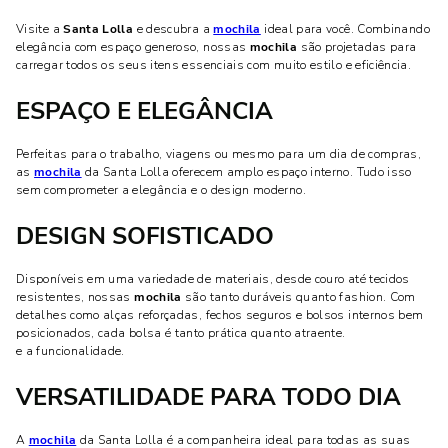
Visite a
Santa Lolla
e descubra a
mochila
ideal para você. Combinando
elegância com espaço generoso, nossas
mochila
são projetadas para
carregar todos os seus itens essenciais com muito estilo e eficiência.
ESPAÇO E ELEGÂNCIA
Perfeitas para o trabalho, viagens ou mesmo para um dia de compras,
as
mochila
da Santa Lolla oferecem amplo espaço interno. Tudo isso
sem comprometer a elegância e o design moderno.
DESIGN SOFISTICADO
Disponíveis em uma variedade de materiais, desde couro até tecidos
resistentes, nossas
mochila
são tanto duráveis quanto fashion. Com
detalhes como alças reforçadas, fechos seguros e bolsos internos bem
posicionados, cada bolsa é tanto prática quanto atraente.
e a funcionalidade.
VERSATILIDADE PARA TODO DIA
A
mochila
da Santa Lolla é a companheira ideal para todas as suas