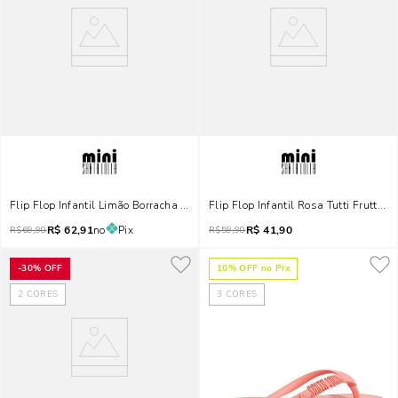
Flip Flop Infantil Limão Borracha Flat
Flip Flop Infantil Rosa Tutti Frutti B
R$
62,91
no
Pix
R$
41,90
R$
69,90
R$
59,90
-
30%
OFF
10
% OFF no Pix
2
CORES
3
CORES