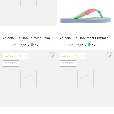
Chinelo Flip Flop Borracha Rosa Chiclete
Chinelo Flip Flop Infantil Borracha A
R$
53,91
no
Pix
R$
53,91
no
Pix
R$
59,90
R$
59,90
10
% OFF no Pix
10
% OFF no Pix
5
CORES
5
CORES