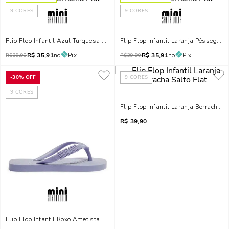
9
CORES
9
CORES
Flip Flop Infantil Azul Turquesa Borracha Flat
Flip Flop Infantil Laranja Pêssego Bo
R$
35,91
no
Pix
R$
35,91
no
Pix
R$
39,90
R$
39,90
-
30%
OFF
9
CORES
9
CORES
Flip Flop Infantil Laranja Borracha Sa
R$
39,90
Flip Flop Infantil Roxo Ametista Borracha Flat