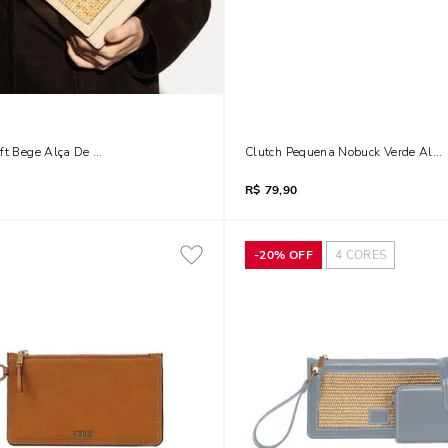
oft Bege Alça De Ombro
Clutch Pequena Nobuck Verde Alça
R$
79,90
-
20%
OFF
4
CORES