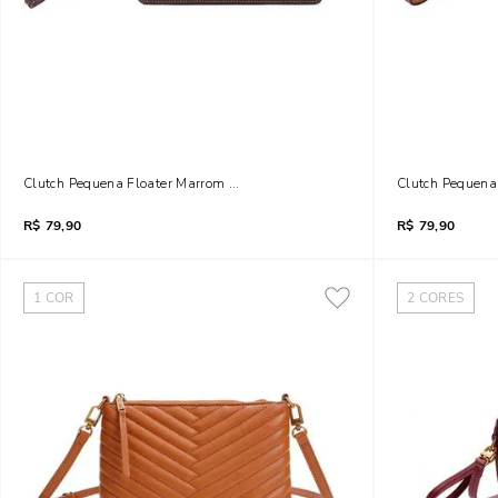
Clutch Pequena Floater Marrom Alça De Mão
Clutch Pequena
R$
79,90
R$
79,90
1
COR
2
CORES