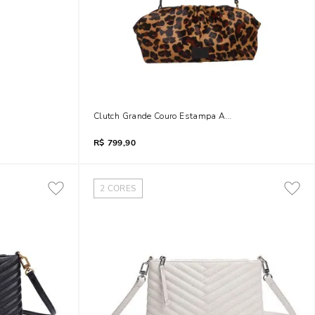
ua
Clutch Grande Couro Estampa Animal Print Onça Alça
R$
799,90
2
CORES