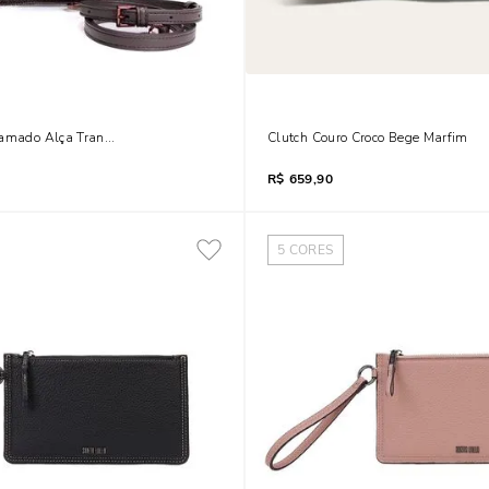
ramado Alça Transversal Marrom Dark Cocoa
Clutch Couro Croco Bege Marfim
R$
659,90
5
CORES