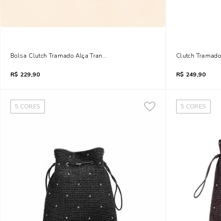
Bolsa Clutch Tramado Alça Transversal Bege Areia
Clutch Tramado
R$
229,90
R$
249,90
5
CORES
5
CORES