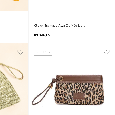
ersal Amarelo Solar
Clutch Tramado Alça De Mão Listras Azul Navy
R$
249,90
2
CORES