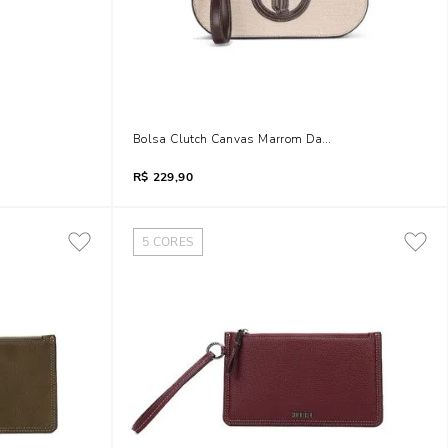
 De Mão
Bolsa Clutch Canvas Marrom Dark Alça De Ombro
R$
229,90
5
CORES