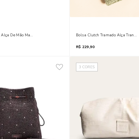
 Alça De Mão Marrom Terracota
Bolsa Clutch Tramado Alça Transve
R$
229,90
3
CORES