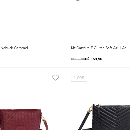
 Nobuck Caramelo Alça De Mão
Kit Carteira E Clutch Soft Azul Acq
R$
159,90
R$
199,90
1
COR