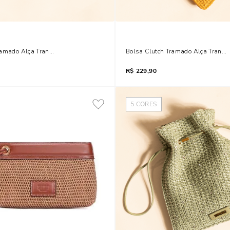
ramado Alça Transversal Rosa Blossom
Bolsa Clutch Tramado Alça Transv
R$
229,90
5
CORES