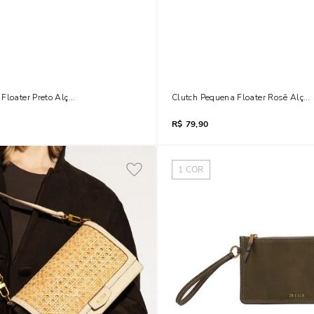
Floater Preto Alça De Mão
Clutch Pequena Floater Rosê Alça
R$
79,90
1
COR