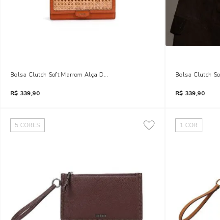
Bolsa Clutch Soft Marrom Alça De Ombro
Bolsa Clutch S
R$
339,90
R$
339,90
5
CORES
1
COR