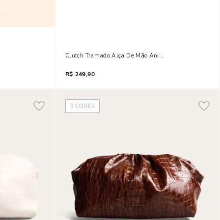
rsal Verde Pistache
Clutch Tramado Alça De Mão Animal Print Onça
R$
249,90
3
CORES