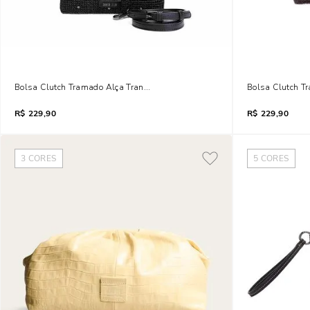
Bolsa Clutch Tramado Alça Transversal Preta
Bolsa Clutch T
R$
229,90
R$
229,90
3
CORES
5
CORES