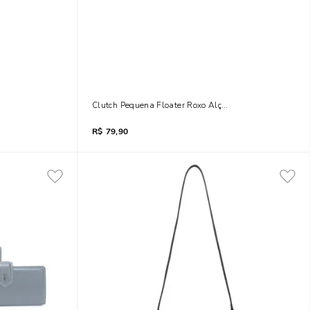
 De Mão
Clutch Pequena Floater Roxo Alça De Mão
R$
79,90