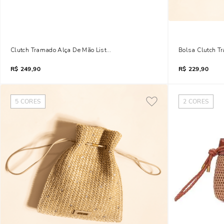
Clutch Tramado Alça De Mão Listras Amarelo Solar
Bolsa Clutch T
R$
249,90
R$
229,90
5
CORES
2
CORES