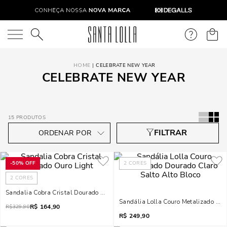
O que você está procurando?
CELEBRATE NEW YEAR
CELEBRATE NEW YEAR
15
PRODUTOS
-
50%
OFF
2
CORES
2
CORES
Sandalia Cobra Cristal Dourado Ouro Light
Sandália Lolla Couro Metalizado Dou
R$
164,90
R$
329,90
R$
249,90