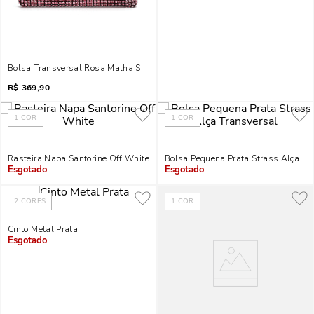
Bolsa Transversal Rosa Malha Strass
R$
369,90
1
COR
1
COR
Rasteira Napa Santorine Off White
Bolsa Pequena Prata Strass Alça Tr
Indisponível
Indisponível
2
CORES
1
COR
Cinto Metal Prata
Indisponível