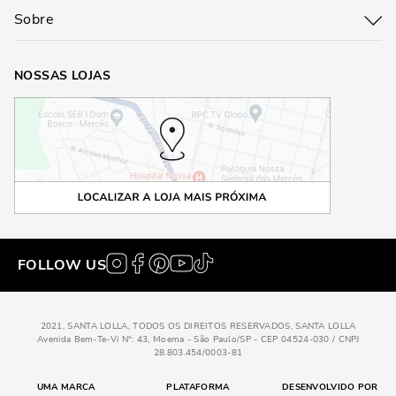
Sobre
NOSSAS LOJAS
FOLLOW US
2021, SANTA LOLLA, TODOS OS DIREITOS RESERVADOS, SANTA LOLLA
Avenida Bem-Te-Vi N°: 43, Moema - São Paulo/SP - CEP 04524-030 / CNPJ
28.803.454/0003-81
UMA MARCA
PLATAFORMA
DESENVOLVIDO POR