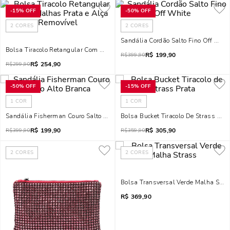
-
15%
OFF
-
50%
OFF
2
CORES
2
CORES
Sandália Cordão Salto Fino Off Whit
Bolsa Tiracolo Retangular Com Medalhas Prata E Alça Removível
R$
199,90
R$
399,90
R$
254,90
R$
299,90
-
50%
OFF
-
15%
OFF
1
COR
1
COR
Sandália Fisherman Couro Salto Alto Branca
Bolsa Bucket Tiracolo De Strass Prat
R$
199,90
R$
305,90
R$
399,90
R$
359,90
2
CORES
2
CORES
Bolsa Transversal Verde Malha Stra
R$
369,90