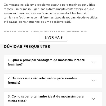
Os mocassins são uma excelente escolha para meninas por várias
razões. Em primeiro lugar, são extremamente confortáveis, o que é
essencial para crianças em fase de crescimento. Eles também
combinam facilmente com diferentes tipos de roupas, desde vestidos
até calças jeans, tornando-os uma opção versátil.
COMO ESCOLHER O TAMANHO CERTO DO
MOCASSIM INFANTIL FEMININO
VER MAIS
DÚVIDAS FREQUENTES
Acertar no tamanho do calçado infantil pode parecer um desafio, mas
com algumas dicas simples, você pode garantir que o mocassim da
sua filha fique perfeito. A primeira dica é sempre medir os pés da
criança no final do dia, quando eles estão ligeiramente maiores devido
1
.
Qual a principal vantagem do mocassim infantil
ao inchaço natural. Além disso, é importante deixar uma pequena folga
feminino?
entre o dedo mais longo e a ponta do sapato, garantindo conforto e
A principal vantagem é o conforto que ele proporciona,
mobilidade.
além da facilidade de calçar e combinar com diferentes
2
.
Os mocassins são adequados para eventos
roupas.
DICAS PARA MEDIR O PÉ DA CRIANÇA COM
formais?
PRECISÃO
Sim, existem mocassins com design mais refinado que
são perfeitos para eventos formais, mantendo o
3
.
Como saber o tamanho ideal de mocassim para
Medir o pé da criança é uma tarefa simples. Coloque a criança em pé
conforto sem perder a elegância.
minha filha?
sobre uma folha de papel e desenhe o contorno de ambos os pés. Meça