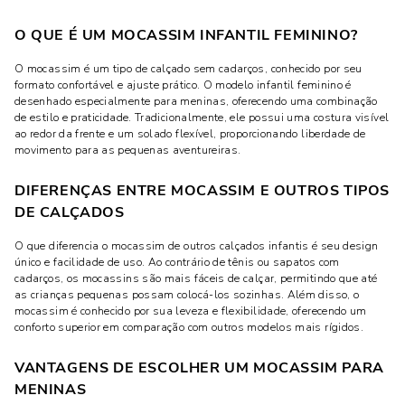
O QUE É UM MOCASSIM INFANTIL FEMININO?
O mocassim é um tipo de calçado sem cadarços, conhecido por seu
formato confortável e ajuste prático. O modelo infantil feminino é
desenhado especialmente para meninas, oferecendo uma combinação
de estilo e praticidade. Tradicionalmente, ele possui uma costura visível
ao redor da frente e um solado flexível, proporcionando liberdade de
movimento para as pequenas aventureiras.
DIFERENÇAS ENTRE MOCASSIM E OUTROS TIPOS
DE CALÇADOS
O que diferencia o mocassim de outros calçados infantis é seu design
único e facilidade de uso. Ao contrário de tênis ou sapatos com
cadarços, os mocassins são mais fáceis de calçar, permitindo que até
as crianças pequenas possam colocá-los sozinhas. Além disso, o
mocassim é conhecido por sua leveza e flexibilidade, oferecendo um
conforto superior em comparação com outros modelos mais rígidos.
VANTAGENS DE ESCOLHER UM MOCASSIM PARA
MENINAS