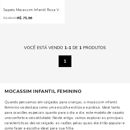
Sapato Mocassim Infantil Rosa Verniz Anzeli
R$
75,96
R$
189,90
VOCÊ ESTÁ VENDO
1
-
1
DE
1
PRODUTOS
1
MOCASSIM INFANTIL FEMININO
Quando pensamos em calçados para crianças, o mocassim infantil
feminino se destaca como uma escolha estilosa e prática. Ideal tanto
para ocasiões especiais quanto para o dia a dia, este modelo de sapato
une conforto e versatilidade. Neste artigo, vamos explorar as principais
características desse calçado, as razões pelas quais ele é tão popular e
como fazer a escolha ideal para sua filha.