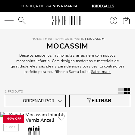
O que você está procurando?
MINI
SAPATOS INFANTIS
MOCASSIM
MOCASSIM
Deixe os pequenos fashionistas arrasarem com nossos
mocassins infantis. Com designs modernos e materiais de
qualidade, eles são ideais para diversas ocasiões. Encontre o par
perfeito para seu filho na Santa Lolla!
Saiba mais
1
PRODUTO
-
60%
OFF
1
COR