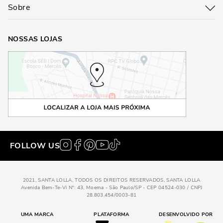
Sobre
NOSSAS LOJAS
FOLLOW US
2021, SANTA LOLLA, TODOS OS DIREITOS RESERVADOS, SANTA LOLLA
Avenida Bem-Te-Vi N°: 43, Moema - São Paulo/SP - CEP 04524-030 / CNPJ
28.803.454/0003-81
UMA MARCA
PLATAFORMA
DESENVOLVIDO POR