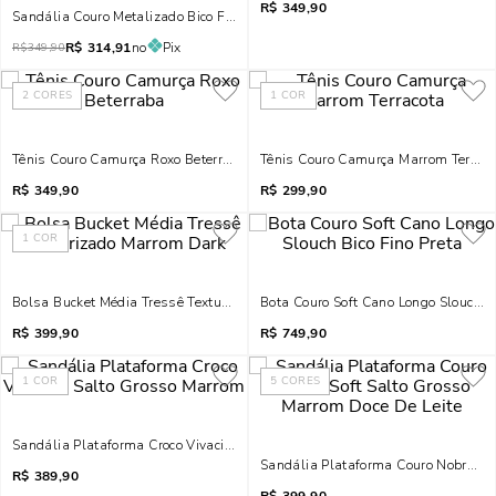
R$
349,90
Sandália Couro Metalizado Bico Folha Brilho Strass Salto Taça Dourada
R$
314,91
no
Pix
R$
349,90
2
CORES
1
COR
Tênis Couro Camurça Roxo Beterraba
Tênis Couro Camurça Marrom Terraco
R$
349,90
R$
299,90
1
COR
Bolsa Bucket Média Tressê Texturizado Marrom Dark
Bota Couro Soft Cano Longo Slouch Bi
R$
399,90
R$
749,90
1
COR
5
CORES
Sandália Plataforma Croco Vivacius Salto Grosso Marrom
Sandália Plataforma Couro Nobre Sof
R$
389,90