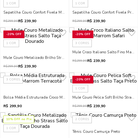
1
COR
1
COR
Sapatilha Couro Confort Fivela Marrom Terracota
Sapatilha Couro Confort Fivela Preta
R$
239,90
R$
239,90
R$
299,90
R$
299,90
-
20%
OFF
-
20%
OFF
1
COR
3
CORES
Mule Croco Italiano Salto Fino Marro
Mule Couro Metalizado Brilho Strass Salto Taça Dourado
R$
239,90
R$
299,90
R$
239,90
R$
299,90
3
CORES
-
20%
OFF
1
COR
Bolsa Média Estruturada Croco Marrom Terracota
Mule Couro Pelica Soft Brilho Strass 
R$
299,90
R$
239,90
R$
299,90
10
% OFF no Pix
2
CORES
1
COR
Tênis Couro Camurça Preto