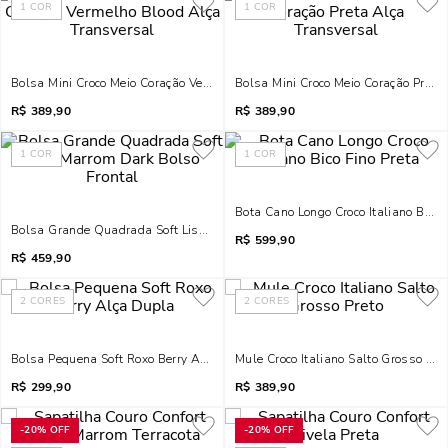
1
COR
1
COR
Bolsa Mini Croco Meio Coração Vermelho Blood Alça Transversal
Bolsa Mini Croco Meio Coração Preta
R$
389,90
R$
389,90
1
COR
1
COR
Bota Cano Longo Croco Italiano Bico 
Bolsa Grande Quadrada Soft Liso Marrom Dark Bolso Frontal
R$
599,90
R$
459,90
2
CORES
2
CORES
Bolsa Pequena Soft Roxo Berry Alça Dupla
Mule Croco Italiano Salto Grosso Pre
R$
299,90
R$
389,90
-
20%
OFF
-
20%
OFF