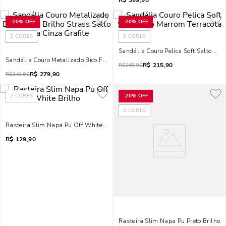
R$
399,90
-
20%
OFF
-
20%
OFF
2
CORES
5
CORES
Sandália Couro Pelica Soft Salto Fin
Sandália Couro Metalizado Bico Folha Brilho Strass Salto Taça Cinza Grafit
R$
215,90
R$
269,90
R$
279,90
R$
349,90
2
CORES
-
20%
OFF
2
CORES
Rasteira Slim Napa Pu Off White Brilho
R$
129,90
Rasteira Slim Napa Pu Preto Brilho