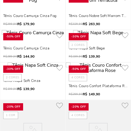
Tênis Couro Camurça Cinza Fog
Tênis Couro Nobre Soft Marrom Terra
R$
179,90
R$
263,90
R$
299,90
R$
329,90
-
50%
OFF
-
30%
OFF
2
CORES
Tênis Couro Camurça Cinza
Tênis Napa Soft Bege
R$
144,90
R$
139,90
R$
289,90
R$
199,90
-
30%
OFF
-
50%
OFF
2
CORES
4
CORES
Tênis Napa Soft Cinza
Tênis Couro Confort Plataforma Rose
R$
139,90
R$
199,90
R$
149,90
R$
299,90
-
20%
OFF
-
20%
OFF
1
COR
4
CORES