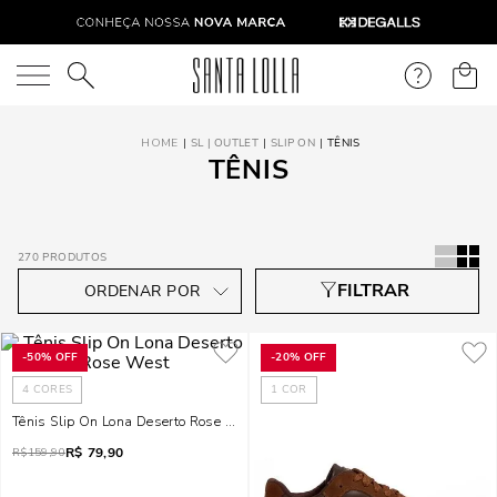
O que você está procurando?
SL | OUTLET
SLIP ON
TÊNIS
TÊNIS
270
PRODUTOS
-
50%
OFF
-
20%
OFF
4
CORES
1
COR
Tênis Slip On Lona Deserto Rose West
R$
79,90
R$
159,90