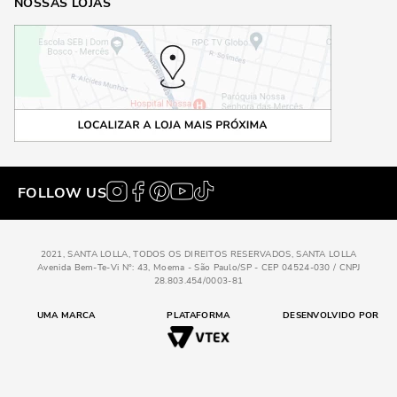
NOSSAS LOJAS
FOLLOW US
2021, SANTA LOLLA, TODOS OS DIREITOS RESERVADOS, SANTA LOLLA
Avenida Bem-Te-Vi N°: 43, Moema - São Paulo/SP - CEP 04524-030 / CNPJ
28.803.454/0003-81
UMA MARCA
PLATAFORMA
DESENVOLVIDO POR