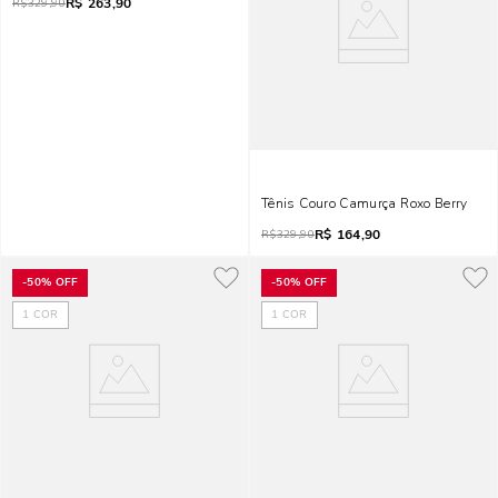
R$
263,90
R$
329,90
Tênis Couro Camurça Roxo Berry
R$
164,90
R$
329,90
-
50%
OFF
-
50%
OFF
1
COR
1
COR