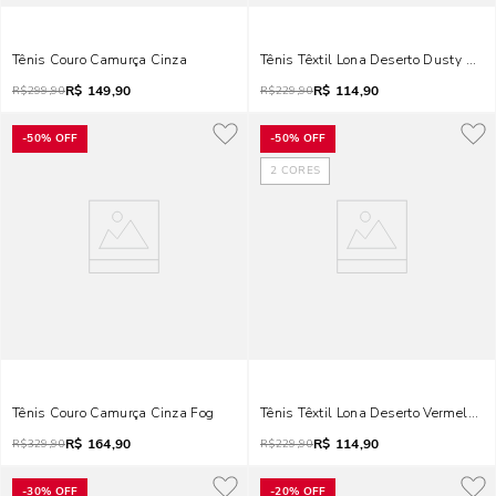
Tênis Couro Camurça Cinza
Tênis Têxtil Lona Deserto Dusty Ros
R$
149,90
R$
114,90
R$
299,90
R$
229,90
-
50%
OFF
-
50%
OFF
2
CORES
Tênis Couro Camurça Cinza Fog
Tênis Têxtil Lona Deserto Vermelho 
R$
164,90
R$
114,90
R$
329,90
R$
229,90
-
30%
OFF
-
20%
OFF