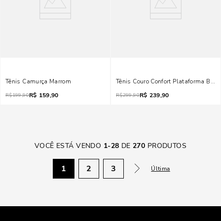
Tênis Camurça Marrom
Tênis Couro Confort Plataforma Beg
R$
159,90
R$
239,90
R$
199,90
R$
299,90
VOCÊ ESTÁ VENDO
1
-
28
DE
270
PRODUTOS
1
2
3
Última