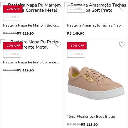
-
20%
OFF
2
CORES
2
CORES
Rasteira Napa Pu Marrom Brownie Corrente Metal
Rasteira Amarração Tachas Napa Sof
R$
119,90
R$
149,90
R$
149,90
-
20%
OFF
-
30%
OFF
2
CORES
3
CORES
Rasteira Napa Pu Preto Corrente Metal
R$
119,90
R$
149,90
Tênis Floater Lux Bege Bistro
R$
118,90
R$
169,90