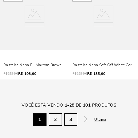
Rasteira Napa Pu Marrom Brownie Tiras Metal
Rasteira Napa Soft Off White Coraçã
R$
103,90
R$
135,90
R$
129,90
R$
169,90
VOCÊ ESTÁ VENDO
1
-
28
DE
101
PRODUTOS
1
2
3
Última