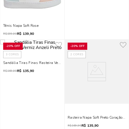
Tênis Napa Soft Rose
R$
139,90
R$
199,90
-
20%
OFF
-
20%
OFF
3
CORES
2
CORES
Sandália Tiras Finas Rasteira Verniz Anzeli Preto
R$
135,90
R$
169,90
Rasteira Napa Soft Preto Coração Me
R$
135,90
R$
169,90