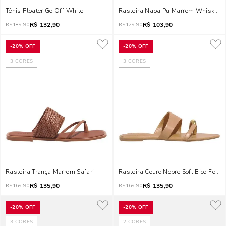
Tênis Floater Go Off White
Rasteira Napa Pu Marrom Whisky Ti
R$
132,90
R$
103,90
R$
189,90
R$
129,90
-
20%
OFF
-
20%
OFF
3
CORES
3
CORES
Rasteira Trança Marrom Safari
Rasteira Couro Nobre Soft Bico Folha
R$
135,90
R$
135,90
R$
169,90
R$
169,90
-
20%
OFF
-
20%
OFF
3
CORES
2
CORES