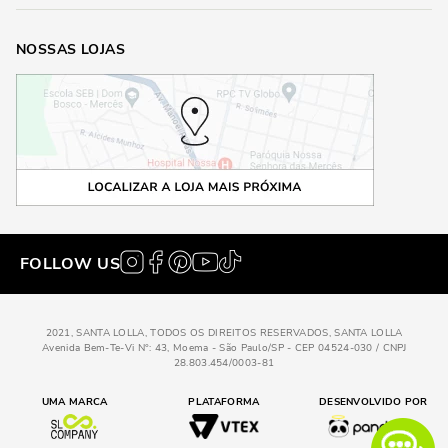
NOSSAS LOJAS
FOLLOW US
2021, SANTA LOLLA, TODOS OS DIREITOS RESERVADOS, SANTA LOLLA
Avenida Bem-Te-Vi N°: 43, Moema - São Paulo/SP - CEP 04524-030 / CNPJ
28.803.454/0003-81
UMA MARCA
PLATAFORMA
DESENVOLVIDO POR