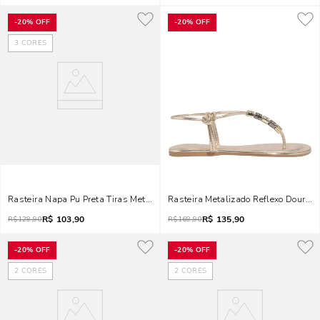
-
20%
OFF
-
20%
OFF
3
CORES
Rasteira Napa Pu Preta Tiras Metal
Rasteira Metalizado Reflexo Dourad
R$
103,90
R$
135,90
R$
129,90
R$
169,90
-
20%
OFF
-
20%
OFF
2
CORES
2
CORES