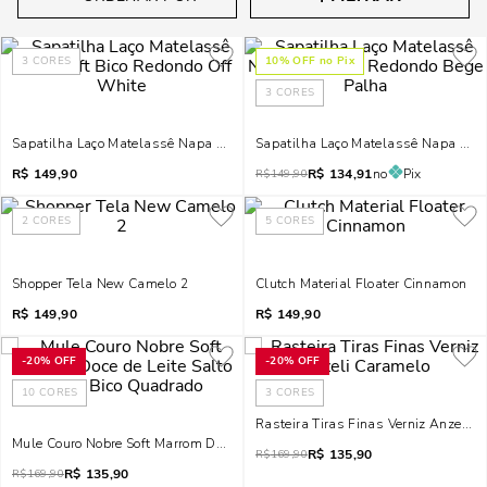
3
CORES
10
% OFF no Pix
3
CORES
Sapatilha Laço Matelassê Napa Soft Bico Redondo Off White
Sapatilha Laço Matelassê Napa Soft
R$
149,90
R$
134,91
no
Pix
R$
149,90
2
CORES
5
CORES
Shopper Tela New Camelo 2
Clutch Material Floater Cinnamon
R$
149,90
R$
149,90
-
20%
OFF
-
20%
OFF
10
CORES
3
CORES
Rasteira Tiras Finas Verniz Anzeli 
Mule Couro Nobre Soft Marrom Doce De Leite Salto Bloco Bico Quadrado
R$
135,90
R$
169,90
R$
135,90
R$
169,90