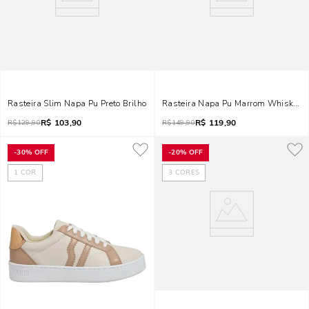
Rasteira Slim Napa Pu Preto Brilho
Rasteira Napa Pu Marrom Whisky Co
R$
103,90
R$
119,90
R$
129,90
R$
149,90
-
30%
OFF
-
20%
OFF
1
COR
3
CORES