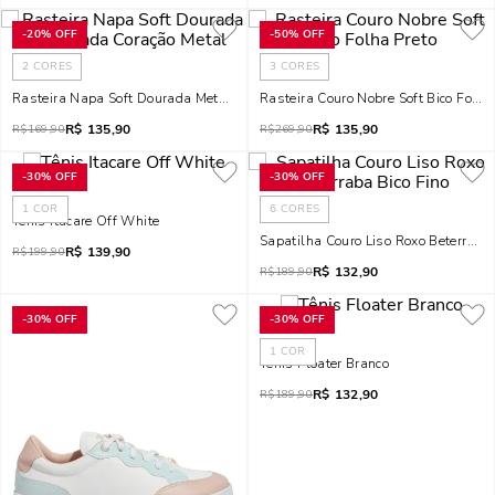
-
20%
OFF
-
50%
OFF
2
CORES
3
CORES
Rasteira Napa Soft Dourada Metalizada Coração Metal
Rasteira Couro Nobre Soft Bico Folha
R$
135,90
R$
135,90
R$
169,90
R$
269,90
-
30%
OFF
-
30%
OFF
1
COR
6
CORES
Tênis Itacare Off White
Sapatilha Couro Liso Roxo Beterraba 
R$
139,90
R$
199,90
R$
132,90
R$
189,90
-
30%
OFF
-
30%
OFF
1
COR
Tênis Floater Branco
R$
132,90
R$
189,90