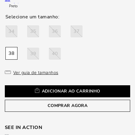
loca
Preto
a
34
35
36
37
38
39
40
Ver guia de tamanhos
ADICIONAR AO CARRINHO
COMPRAR AGORA
SEE IN ACTION