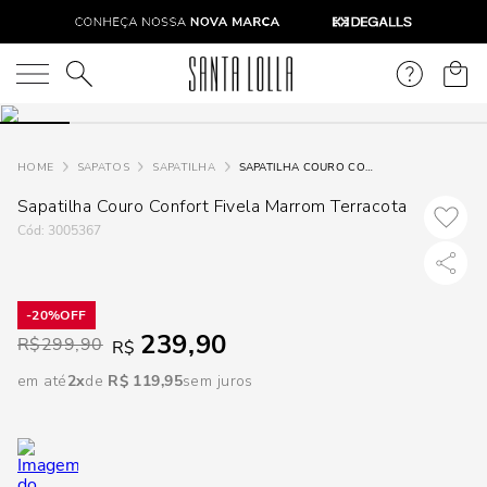
DISPON
EM
O que você está procurando?
e
SAPATOS
SAPATILHA
SAPATILHA COURO CONFORT FIVELA MARROM TERRACOTA
Sapatilha Couro Confort Fivela Marrom Terracota
e
:
3005367
p
20%
Selecione
239,90
R$
299,90
R$
seu
estado:
em até
2
R$
119
,
95
sem juros
O
Usar