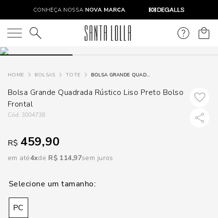
DISPON
EM
O que você está procurando?
e
BOLSAS
TOTE
BOLSA GRANDE QUADRADA RÚSTICO LISO PRETO BOLSO FRONTAL
Bolsa Grande Quadrada Rústico Liso Preto Bolso
e
Frontal
p
:
3004738
459,90
R$
Selecione
seu
em até
4
R$
114
,
97
sem juros
estado:
O
PC
Usar