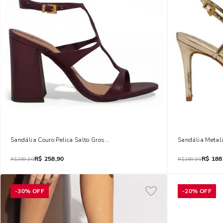
Sandália Couro Pelica Salto Grosso Roxo Berry
Sandália Metal
R$
258,90
R$
188
R$
369,90
R$
269,90
-
30%
OFF
-
20%
OFF