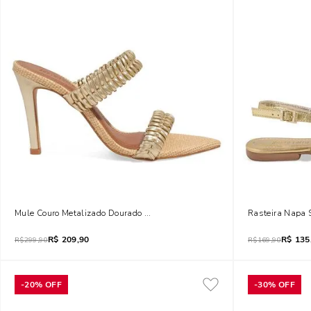
Mule Couro Metalizado Dourado Salto Alto Tiras Trançadas
Rasteira Napa 
R$
209,90
R$
135
R$
299,90
R$
169,90
-
20%
OFF
-
30%
OFF