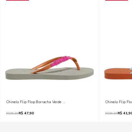
Chinelo Flip Flop Borracha Verde Pistache
Chinelo Flip Fl
R$
47,90
R$
41,9
R$
59,90
R$
59,90