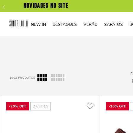
NEW IN
DESTAQUES
VERÃO
SAPATOS
B
F
1002
PRODUTOS
-
20%
OFF
2
CORES
-
20%
OFF