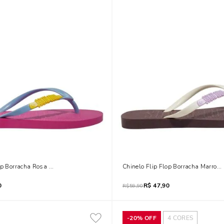
op Borracha Rosa Fúcsia
Chinelo Flip Flop Borracha Marrom
0
R$
47,90
R$
59,90
-
20%
OFF
4
CORES