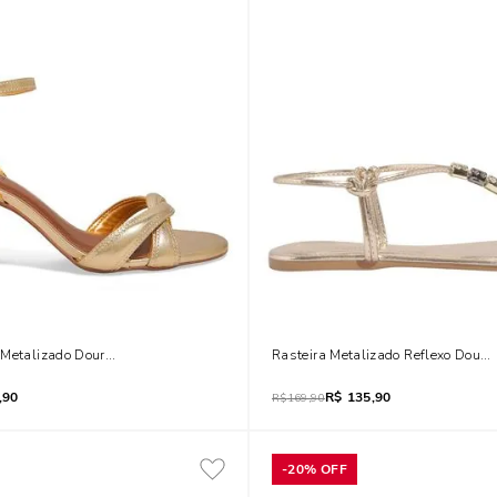
 Metalizado Dourado Salto Bloco
Rasteira Metalizado Reflexo Doura
,90
R$
135,90
R$
169,90
-
20%
OFF