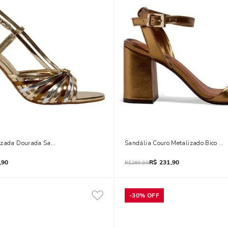
izada Dourada Salto Fino
Sandália Couro Metalizado Bico Q
,90
R$
231,90
R$
289,90
-
30%
OFF