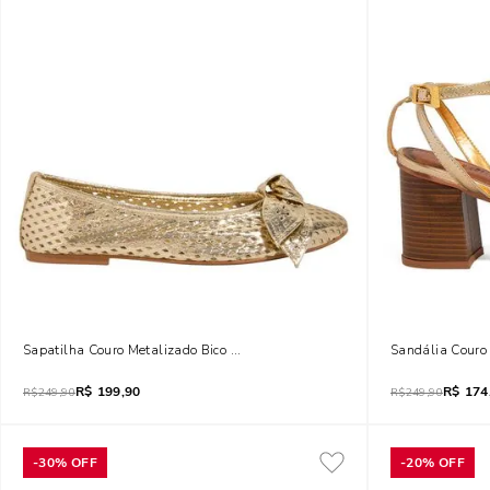
Sapatilha Couro Metalizado Bico Redondo Laço Dourada
Sandália Couro
R$
199,90
R$
174
R$
249,90
R$
249,90
-
30%
OFF
-
20%
OFF