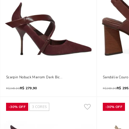
Scarpin Nobuck Marrom Dark Bico Fino Salto Agulha
Sandália Couro 
R$
279,90
R$
295
R$
349,90
R$
369,90
-
30%
OFF
3
CORES
-
30%
OFF