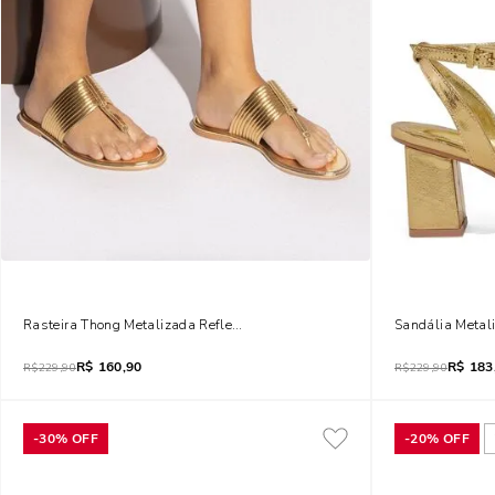
Rasteira Thong Metalizada Reflexo Dourada
Sandália Metal
R$
160,90
R$
183
R$
229,90
R$
229,90
-
30%
OFF
-
20%
OFF