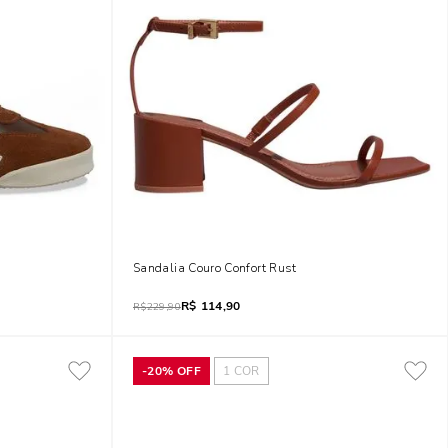
Sandalia Couro Confort Rust
R$
114,90
R$
229,90
-
20%
OFF
1
COR