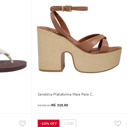
 Cocoa
Sandália Plataforma Meia Pata Couro Nobre Soft Marr
R$
319,90
R$
399,90
-
20%
OFF
1
COR