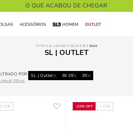
OLSAS
ACESSÓRIOS
HOMEM
OUTLET
SL | OUTLET
38 39
39
39/40
SL | OUTLET
ILTRADO POR:
SL | Outlet
38 39
39
Limpar filtros
1
COR
-
20%
OFF
1
COR