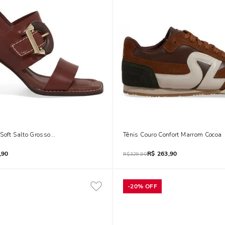
Soft Salto Grosso Marrom Terracota
Tênis Couro Confort Marrom Cocoa
,90
R$
263,90
R$
329,90
-
20%
OFF