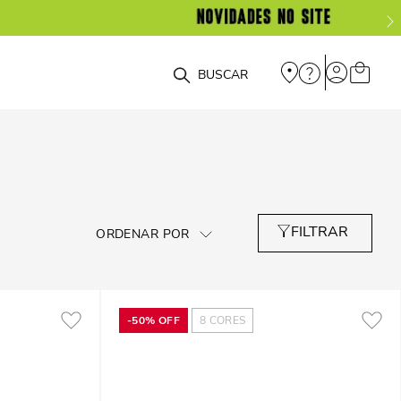
O que você está procurando?
-
50%
OFF
8
CORES