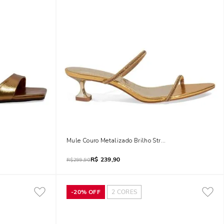
uadrado Bronze
Mule Couro Metalizado Brilho Strass Salto Taça Doura
R$
239,90
R$
299,90
-
20%
OFF
2
CORES