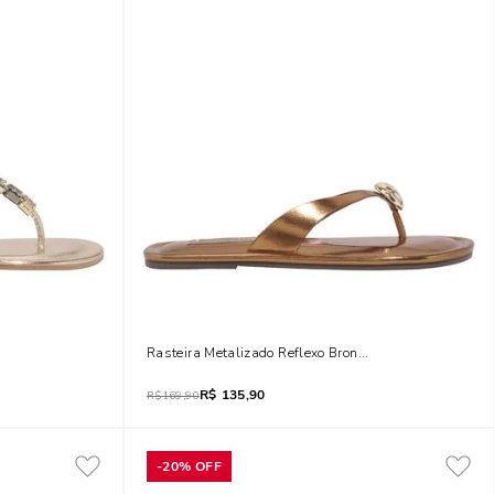
do
Rasteira Metalizado Reflexo Bronze
R$
135,90
R$
169,90
-
20%
OFF