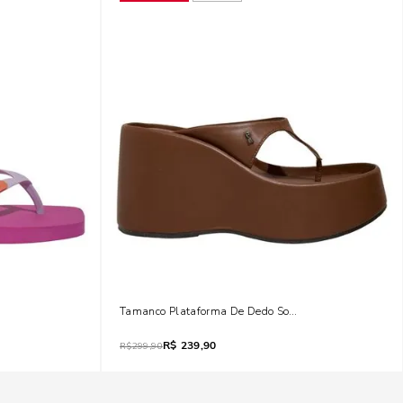
osa Fúcsia
Tamanco Plataforma De Dedo Soft Mestiço Marrom No
R$
239,90
R$
299,90