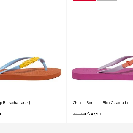
op Borracha Laranja Morange
Chinelo Borracha Bico Quadrado R
0
R$
47,90
R$
59,90