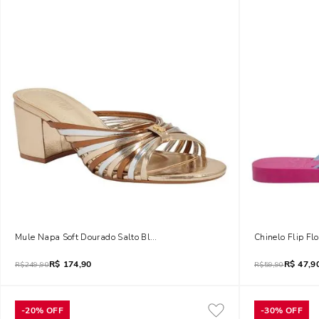
Mule Napa Soft Dourado Salto Bloco
Chinelo Flip Fl
R$
174,90
R$
47,9
R$
249,90
R$
59,90
-
20%
OFF
-
30%
OFF