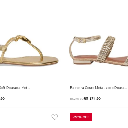
Soft Dourada Metalizada Coração Metal
Rasteira Couro Metalizado Dourad
,90
R$
174,90
R$
249,90
-
20%
OFF