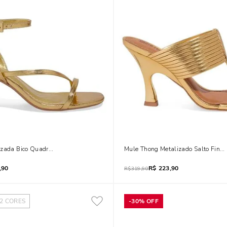
izada Bico Quadrado Salto Grosso Dourada
Mule Thong Metalizado Salto Fino
,90
R$
223,90
R$
319,90
2
CORES
-
30%
OFF