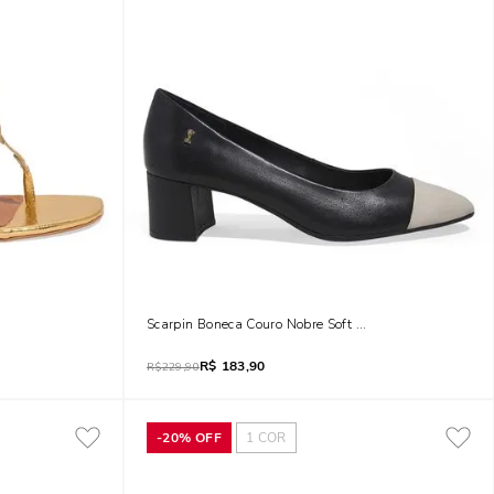
 Dourado
Scarpin Boneca Couro Nobre Soft Salto Grosso Preto
R$
183,90
R$
229,90
-
20%
OFF
1
COR