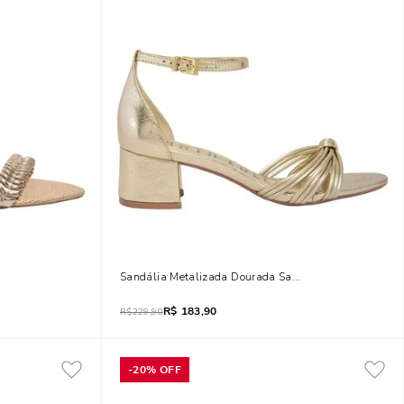
a
Sandália Metalizada Dourada Salto Baixo Bloco
R$
183,90
R$
229,90
-
20%
OFF