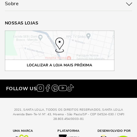
Sobre
NOSSAS LOJAS
FOLLOW US
2021, SANTA LOLLA, TODOS OS DIREITOS RESERVADOS, SANTA LOLLA
Avenida Bem-Te-Vi N°: 43, Moema - São Paulo/SP - CEP 04524-030 / CNPJ
28.803.454/0003-81
UMA MARCA
PLATAFORMA
DESENVOLVIDO POR