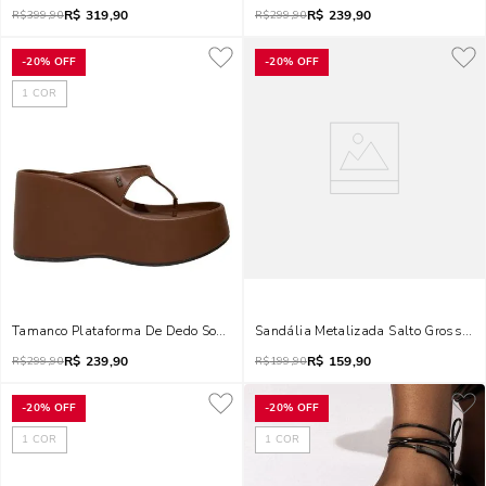
R$
319,90
R$
239,90
R$
399,90
R$
299,90
-
20%
OFF
-
20%
OFF
1
COR
Tamanco Plataforma De Dedo Soft Mestiço Marrom Nogueira
Sandália Metalizada Salto Grosso Ci
R$
239,90
R$
159,90
R$
299,90
R$
199,90
-
20%
OFF
-
20%
OFF
1
COR
1
COR