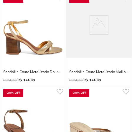
Sandália Couro Metalizado Dourado Salto Bloco
Sandália Couro Metalizado Malibu 
R$
174,90
R$
174,90
R$
249,90
R$
249,90
-
20%
OFF
-
30%
OFF