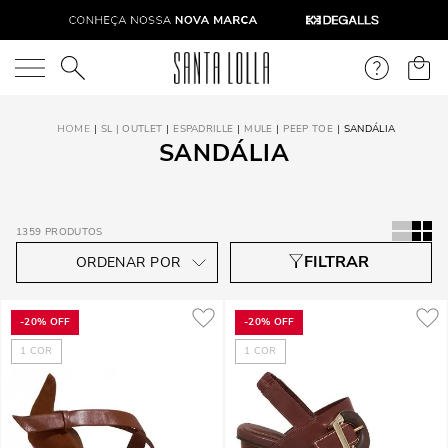
O que você está procurando?
SL | OUTLET
ESPADRILLE
MULE
PEEP TOE
SANDÁLIA
SANDÁLIA
1359
PRODUTOS
-
20%
OFF
-
20%
OFF
1
COR
1
COR