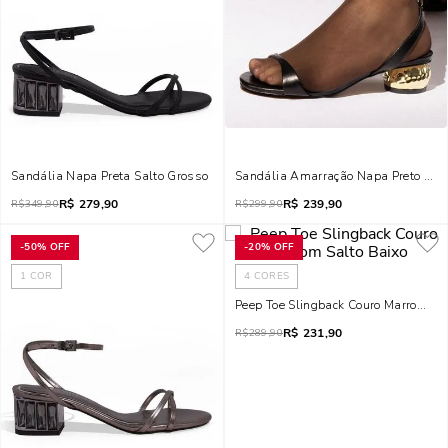
Sandália Napa Preta Salto Grosso
Sandália Amarração Napa Preto Salt
R$
279,90
R$
239,90
R$
349,90
R$
299,90
-
50%
OFF
-
20%
OFF
1
COR
4
CORES
Peep Toe Slingback Couro Marrom Sal
R$
231,90
R$
289,90