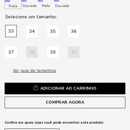
loca
Dourado
Preto
Dourado
Prata
a
33
34
35
36
37
38
39
40
Ver guia de tamanhos
ADICIONAR AO CARRINHO
COMPRAR AGORA
Confira em quais lojas você pode encontrar este produto: