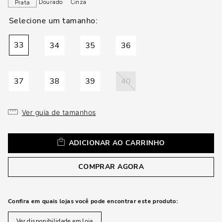
loca
Dourado
Cinza
Prata
a
33
34
35
36
37
38
39
40
Ver guia de tamanhos
ADICIONAR AO CARRINHO
COMPRAR AGORA
Confira em quais lojas você pode encontrar este produto:
Ver disponibilidade em loja