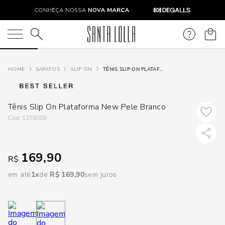
DISPON
EM
O que você está procurando?
e
SAPATOS
SLIP ON
TÊNIS SLIP ON PLATAFORMA NEW PELE BRANCO
e
Tênis Slip On Plataforma New Pele Branco
p
:
1276009
Selecione
169,90
R$
seu
estado:
em até
1
R$
169
,
90
sem juros
O
Usar