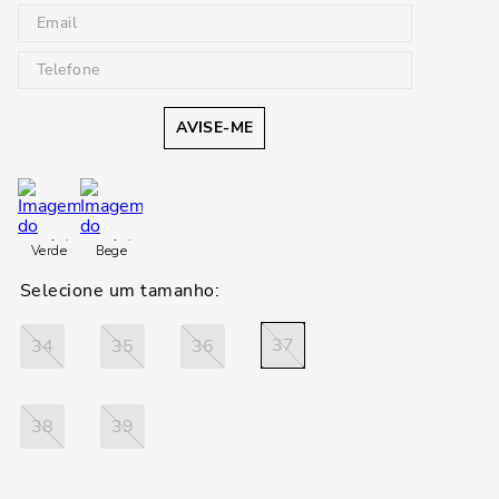
AVISE-ME
Verde
Bege
37
34
35
36
38
39