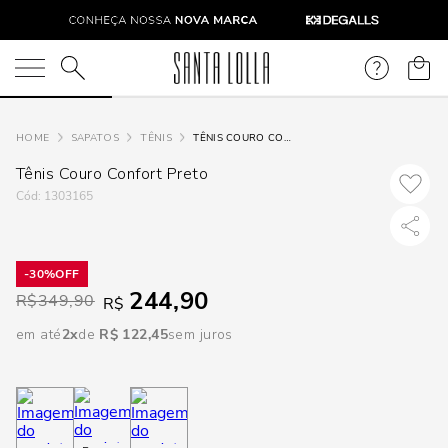
DISPON
EM
O que você está procurando?
e
SAPATOS
TÊNIS
TÊNIS COURO CONFORT PRETO
Tênis Couro Confort Preto
e
:
1303165
p
30%
244,90
Selecione
R$
349,90
R$
seu
em até
2
R$
122
,
45
sem juros
estado:
O
Usar