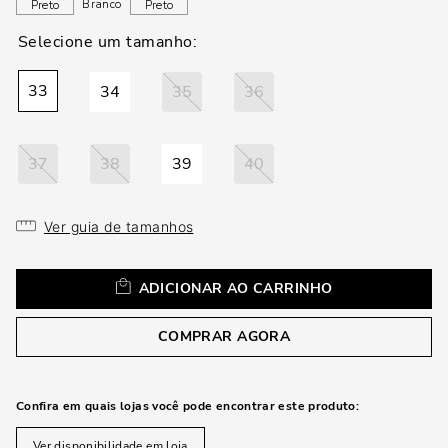
loca
Branco
Preto
Preto
a
33
34
35
36
37
38
39
40
Ver guia de tamanhos
ADICIONAR AO CARRINHO
COMPRAR AGORA
Confira em quais lojas você pode encontrar este produto:
Ver disponibilidade em loja