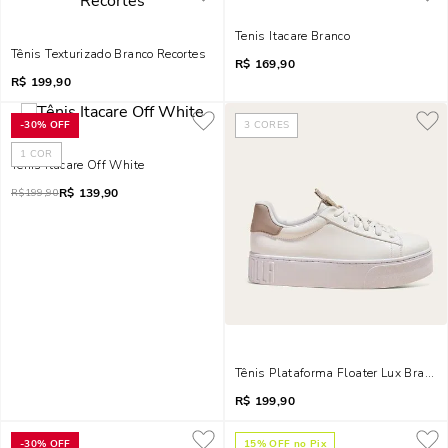
Tenis Itacare Branco
Tênis Texturizado Branco Recortes
R$
169,90
R$
199,90
-
30%
OFF
3
CORES
1
COR
Tênis Itacare Off White
R$
139,90
R$
199,90
Tênis Plataforma Floater Lux Branco
R$
199,90
-
30%
OFF
15
% OFF no Pix