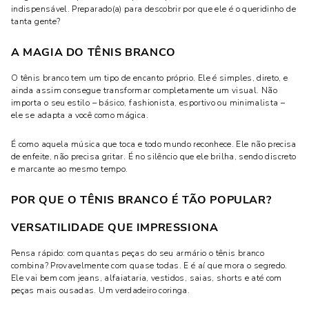
indispensável. Preparado(a) para descobrir por que ele é o queridinho de
tanta gente?
A MAGIA DO TÊNIS BRANCO
O tênis branco tem um tipo de encanto próprio. Ele é simples, direto, e
ainda assim consegue transformar completamente um visual. Não
importa o seu estilo – básico, fashionista, esportivo ou minimalista –
ele se adapta a você como mágica.
É como aquela música que toca e todo mundo reconhece. Ele não precisa
de enfeite, não precisa gritar. É no silêncio que ele brilha, sendo discreto
e marcante ao mesmo tempo.
POR QUE O TÊNIS BRANCO É TÃO POPULAR?
VERSATILIDADE QUE IMPRESSIONA
Pensa rápido: com quantas peças do seu armário o tênis branco
combina? Provavelmente com quase todas. E é aí que mora o segredo.
Ele vai bem com jeans, alfaiataria, vestidos, saias, shorts e até com
peças mais ousadas. Um verdadeiro coringa.