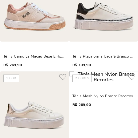
Tênis Camurça Macau Bege E Rosa
Tênis Plataforma Itacaré Branco E Pr
R$
269,90
R$
199,90
1
COR
2
CORES
Tênis Mesh Nylon Branco Recortes
R$
269,90