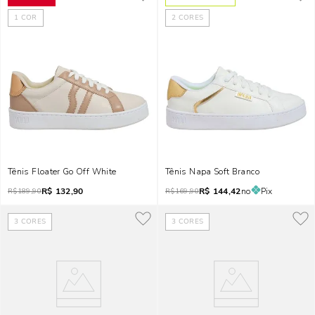
1
COR
2
CORES
Tênis Floater Go Off White
Tênis Napa Soft Branco
R$
132,90
R$
144,42
no
Pix
R$
189,90
R$
169,90
3
CORES
3
CORES