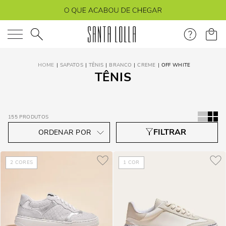
O que você está procurando?
SAPATOS
TÊNIS
BRANCO
CREME
OFF WHITE
TÊNIS
155
PRODUTOS
2
CORES
1
COR