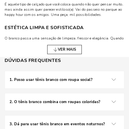
É aquele tipo de calçado que você coloca quando não quer pensar muito,
mas ainda assim quer parecer estiloso(a). Vai do passeio no parque ao
happy hour com os amigos. Uma peça, mil possibilidades.
ESTÉTICA LIMPA E SOFISTICADA
O branco passa uma sensação de limpeza, frescor e elegância. Quando
usado nos pés, essa estética se espalha para o resto do visual,
deixando tudo mais harmônico. Mesmo nos looks mais ousados, o tênis
VER MAIS
branco dá equilíbrio.
DÚVIDAS FREQUENTES
Além disso, ele adiciona um toque moderno sem esforço. Sabe quando
você vê alguém na rua com um look simples, mas com um tênis branco
impecável? Dá aquela sensação de “essa pessoa entende de estilo”.
1
.
Posso usar tênis branco com roupa social?
COMO USAR TÊNIS BRANCO NO DIA A DIA
Sim! Combine com peças de alfaiataria para um look
moderno e elegante.
LOOKS CASUAIS
2
.
O tênis branco combina com roupas coloridas?
Aqui o tênis branco reina absoluto. Combine com jeans e camiseta, e
Com certeza. Ele funciona como uma base neutra,
pronto! Um look básico, confortável e estiloso. Quer dar um toque extra?
realçando as cores das roupas.
Jogue uma jaqueta jeans ou um blazer oversized por cima.
3
.
Dá para usar tênis branco em eventos noturnos?