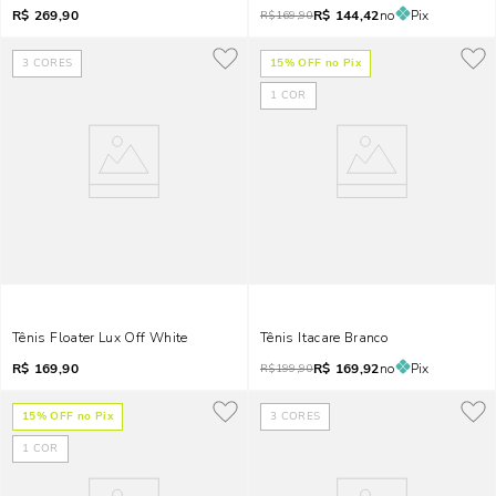
R$
269,90
R$
144,42
no
Pix
R$
169,90
3
CORES
15
% OFF no Pix
1
COR
Tênis Floater Lux Off White
Tênis Itacare Branco
R$
169,90
R$
169,92
no
Pix
R$
199,90
15
% OFF no Pix
3
CORES
1
COR