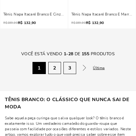
Tênis Napa Itacaré Branco E Cinza Recortes
Tênis Napa Itacaré Branco E Marrom 
R$
132,90
R$
132,90
R$
189,90
R$
189,90
VOCÊ ESTÁ VENDO
1
-
28
DE
155
PRODUTOS
1
2
3
Última
TÊNIS BRANCO: O CLÁSSICO QUE NUNCA SAI DE
MODA
Sabe aquela peça curinga que salva qualquer look? O tênis branco é
exatamente isso. Um verdadeiro camaleão do guarda-roupa que
passeia com facilidade por ocasiões diferentes e estilos variados. Neste
artigo, vamos explorar tudo o que você precisa saber sobre esse item