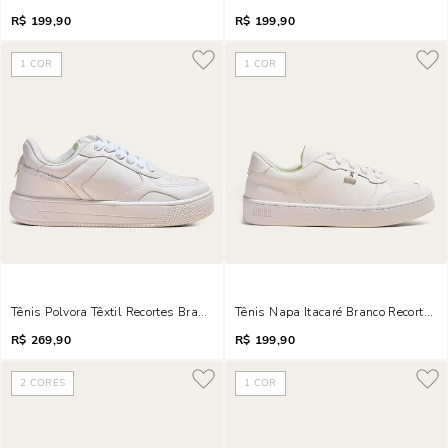
R$
199,90
R$
199,90
1
COR
1
COR
Tênis Polvora Têxtil Recortes Branco
Tênis Napa Itacaré Branco Recortes
R$
269,90
R$
199,90
2
CORES
1
COR