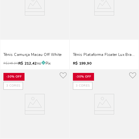
Tênis Camurça Macau Off White
Tênis Plataforma Floater Lux Branco
R$
212,42
no
Pix
R$
199,90
R$
249,90
-
30%
OFF
-
30%
OFF
3
CORES
3
CORES