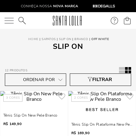
O que você está procurando?
SAPATOS
SLIP ON
BRANCO
OFF WHITE
SLIP ON
12
PRODUTOS
3
CORES
2
CORES
Tênis Slip On New Pele Branco
R$
149,90
Tênis Slip On Plataforma New Pele 
R$
169,90