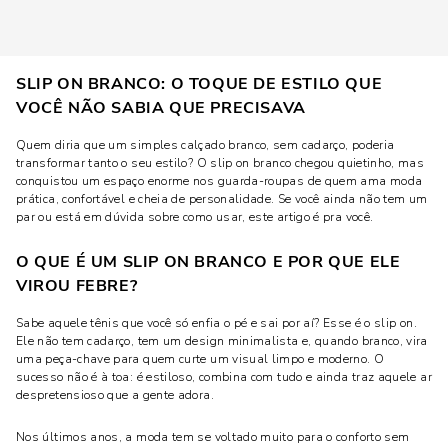
SLIP ON BRANCO: O TOQUE DE ESTILO QUE
VOCÊ NÃO SABIA QUE PRECISAVA
Quem diria que um simples calçado branco, sem cadarço, poderia
transformar tanto o seu estilo? O slip on branco chegou quietinho, mas
conquistou um espaço enorme nos guarda-roupas de quem ama moda
prática, confortável e cheia de personalidade. Se você ainda não tem um
par ou está em dúvida sobre como usar, este artigo é pra você.
O QUE É UM SLIP ON BRANCO E POR QUE ELE
VIROU FEBRE?
Sabe aquele tênis que você só enfia o pé e sai por aí? Esse é o slip on.
Ele não tem cadarço, tem um design minimalista e, quando branco, vira
uma peça-chave para quem curte um visual limpo e moderno. O
sucesso não é à toa: é estiloso, combina com tudo e ainda traz aquele ar
despretensioso que a gente adora.
Nos últimos anos, a moda tem se voltado muito para o conforto sem