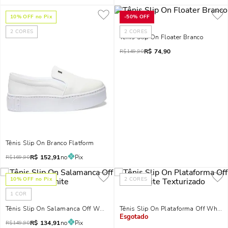
10
% OFF no Pix
-
50%
OFF
2
CORES
2
CORES
Tênis Slip On Floater Branco
R$
74,90
R$
149,90
Tênis Slip On Branco Flatform
R$
152,91
no
Pix
R$
169,90
10
% OFF no Pix
2
CORES
1
COR
Tênis Slip On Salamanca Off White
Tênis Slip On Plataforma Off White 
R$
134,91
no
Pix
Indisponível
R$
149,90