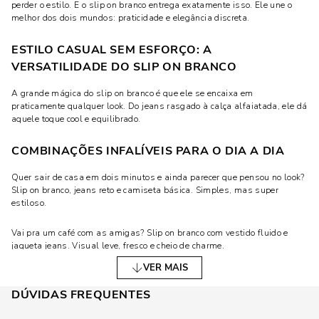
perder o estilo. E o slip on branco entrega exatamente isso. Ele une o
melhor dos dois mundos: praticidade e elegância discreta.
ESTILO CASUAL SEM ESFORÇO: A
VERSATILIDADE DO SLIP ON BRANCO
A grande mágica do slip on branco é que ele se encaixa em
praticamente qualquer look. Do jeans rasgado à calça alfaiatada, ele dá
aquele toque cool e equilibrado.
COMBINAÇÕES INFALÍVEIS PARA O DIA A DIA
Quer sair de casa em dois minutos e ainda parecer que pensou no look?
Slip on branco, jeans reto e camiseta básica. Simples, mas super
estiloso.
Vai pra um café com as amigas? Slip on branco com vestido fluido e
jaqueta jeans. Visual leve, fresco e cheio de charme.
VER MAIS
Precisa de algo mais urbano? Tente combinar o slip on branco com calça
cargo e camiseta oversized. O contraste entre o tênis clean e as peças
DÚVIDAS FREQUENTES
robustas dá um ar moderno e atual.