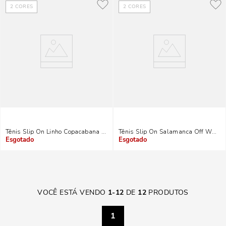
2
CORES
2
CORES
Tênis Slip On Linho Copacabana Off White
Tênis Slip On Salamanca Off White 
Indisponível
Indisponível
VOCÊ ESTÁ VENDO
1
-
12
DE
12
PRODUTOS
1