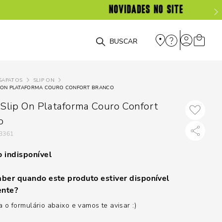
O que você está procurando?
SAPATOS
SLIP ON
P ON PLATAFORMA COURO CONFORT BRANCO
 Slip On Plataforma Couro Confort
o
3361
 indisponível
ber quando este produto estiver disponível
nte?
 o formulário abaixo e vamos te avisar :)