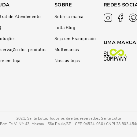
UDA
SOBRE
REDES SOCI
tral de Atendimento
Sobre a marca
Q
Lolla Blog
oluções
Seja um Franqueado
UMA MARCA
servação dos produtos
Multimarcas
ire em loja
Nossas lojas
2021, Santa Lolla, Todos os direitos reservados, Santa Lolla
Bem-Te-Vi N°: 43, Moema - São Paulo/SP - CEP 04524-030 / CNPJ 28.803.45