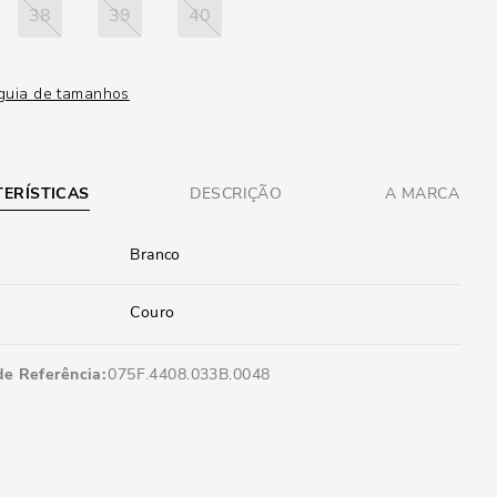
38
39
40
guia de tamanhos
ERÍSTICAS
DESCRIÇÃO
A MARCA
Branco
Couro
de Referência
075F.4408.033B.0048