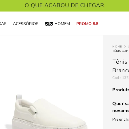
SAS
ACESSÓRIOS
HOMEM
PROMO 8.8
TÊNIS SLI
Tênis
Branc
:
137
Produto
Quer sa
novame
Preencha