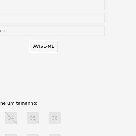
AVISE-ME
34
35
36