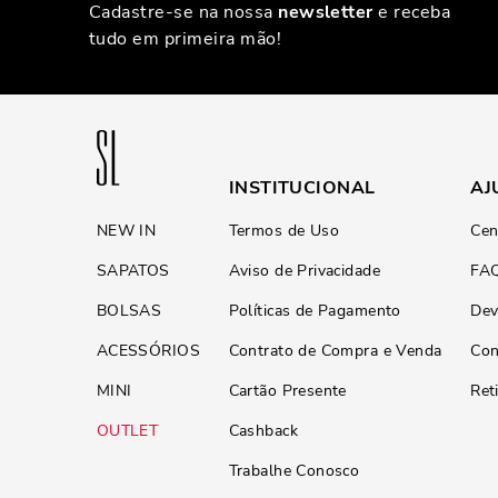
Cadastre-se na nossa
newsletter
e receba
tudo em primeira mão!
INSTITUCIONAL
AJ
NEW IN
Termos de Uso
Cen
SAPATOS
Aviso de Privacidade
FA
BOLSAS
Políticas de Pagamento
Dev
ACESSÓRIOS
Contrato de Compra e Venda
Con
MINI
Cartão Presente
Ret
OUTLET
Cashback
Trabalhe Conosco