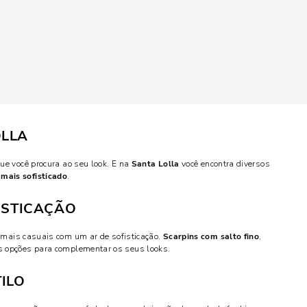
OLLA
ue você procura ao seu look. E na
Santa Lolla
você encontra diversos
 mais sofisticado
.
FISTICAÇÃO
 mais casuais com um ar de sofisticação.
Scarpins com salto fino
,
as opções para complementar os seus looks.
TILO