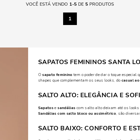
VOCÊ ESTÁ VENDO
1
-
5
DE
5
PRODUTOS
1
SAPATOS FEMININOS SANTA L
O
sapato feminino
tem o poder de dar o toque especial q
shapes que complementam os seus looks, do
casual ao
SALTO ALTO: ELEGÂNCIA E SO
Sapatos
e
sandálias
com salto alto deixam até os looks
Sandálias com salto bloco ou assimétrico
, são divers
SALTO BAIXO: CONFORTO E ES