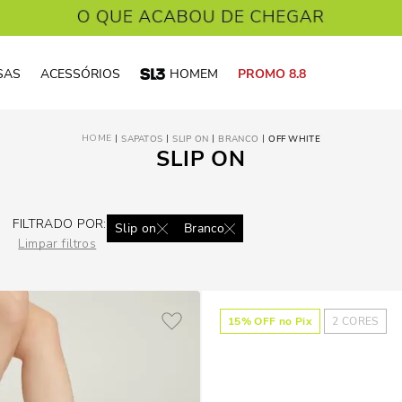
SAS
ACESSÓRIOS
HOMEM
PROMO 8.8
SAPATOS
SLIP ON
BRANCO
OFF WHITE
SLIP ON
FILTRADO POR:
Slip on
Branco
Limpar filtros
15
% OFF no Pix
2
CORES