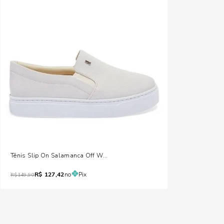
Tênis Slip On Salamanca Off White
R$
127,42
no
Pix
R$
149,90