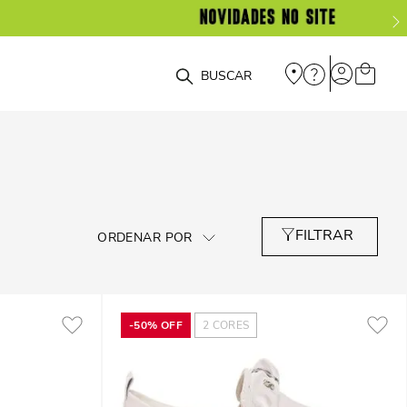
O que você está procurando?
-
50%
OFF
2
CORES