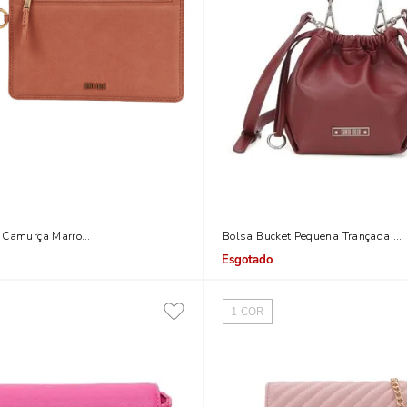
a Camurça Marrom Alça De Mão
Bolsa Bucket Pequena Trançada Vi
Indisponível
1
COR