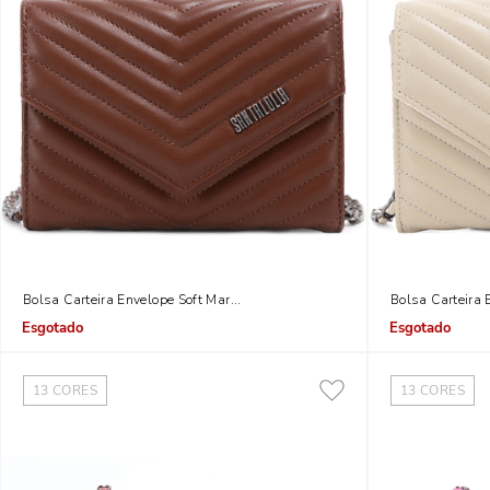
Bolsa Carteira Envelope Soft Marrom Alça Corrente
Bolsa Carteira 
Indisponível
Indisponível
13
CORES
13
CORES