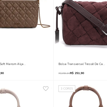
Soft Marrom Alça Transversal
Bolsa Transversal Tressê De Camu
,90
R$
251,90
R$
359,90
3
CORES