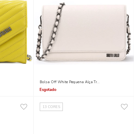
ela Alça Corrente
Bolsa Off White Pequena Alça Transversal Corrente
Indisponível
13
CORES