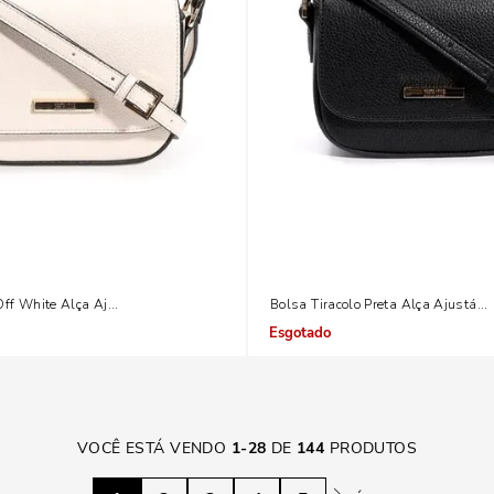
Off White Alça Ajustável E Removível
Bolsa Tiracolo Preta Alça Ajustáve
Indisponível
VOCÊ ESTÁ VENDO
1
-
28
DE
144
PRODUTOS