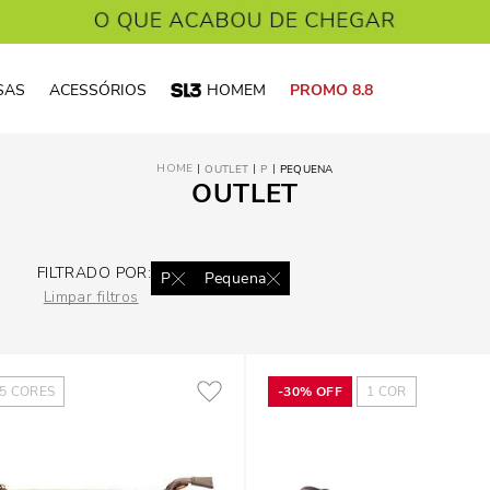
SAS
ACESSÓRIOS
HOMEM
PROMO 8.8
OUTLET
P
PEQUENA
OUTLET
FILTRADO POR:
P
Pequena
Limpar filtros
5
CORES
-
30%
OFF
1
COR