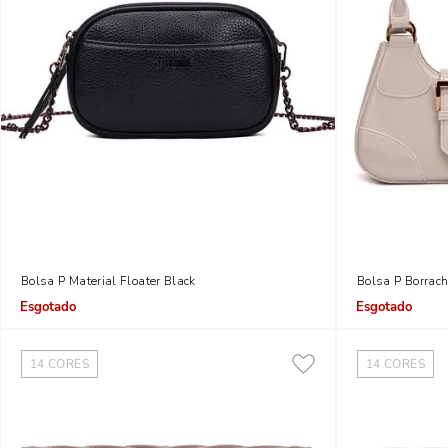
Bolsa P Material Floater Black
Bolsa P Borrac
Indisponível
Indisponível
14
CORES
14
CORES