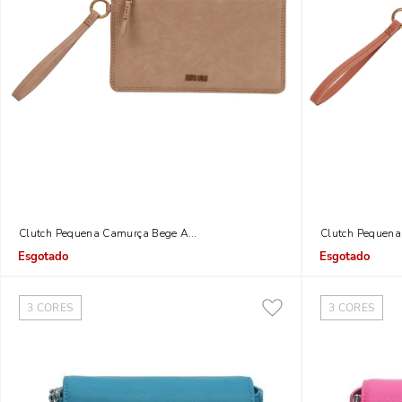
Clutch Pequena Camurça Bege Alça De Mão
Clutch Pequen
Indisponível
Indisponível
3
CORES
3
CORES