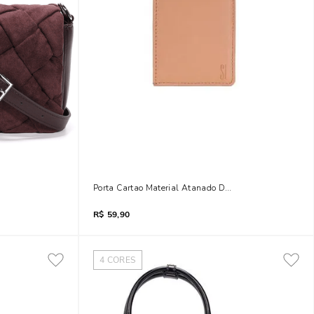
rça Vinho
Porta Cartao Material Atanado Doce De Le
R$
59,90
4
CORES