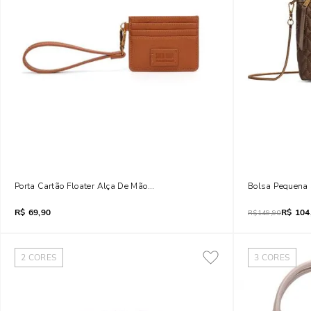
Porta Cartão Floater Alça De Mão Marrom Brick
Bolsa Pequena 
R$
69,90
R$
104
R$
149,90
2
CORES
3
CORES