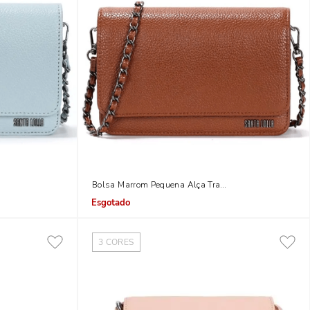
nsversal Corrente
Bolsa Marrom Pequena Alça Transversal Corrente
Indisponível
3
CORES