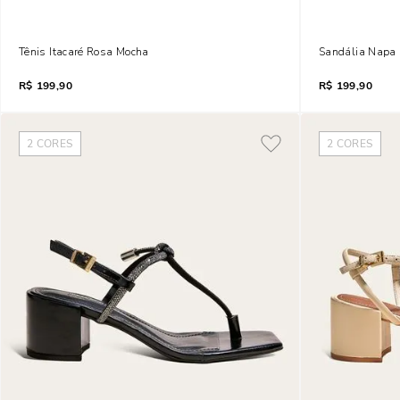
Tênis Itacaré Rosa Mocha
Sandália Napa S
R$
199,90
R$
199,90
2
CORES
2
CORES