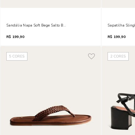
Sandália Napa Soft Bege Salto Baixo Anabela
Sapatilha Sling
R$
199,90
R$
199,90
5
CORES
2
CORES