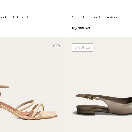
oft Salto Bloco Caramelo Tiras Finas
Sandália Couro Cobra Animal Print
R$
199,90
5
CORES