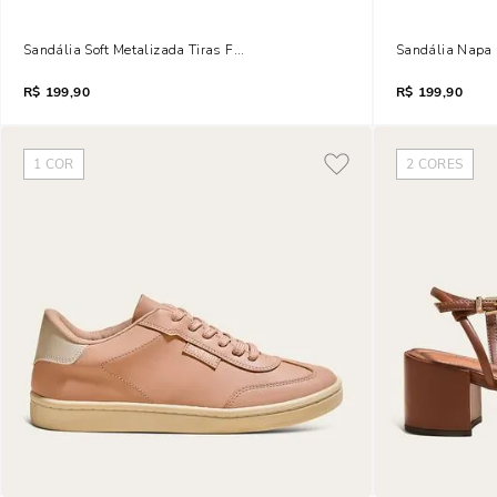
Sandália Soft Metalizada Tiras Finas Dourada Salto Fino
Sandália Napa S
R$
199,90
R$
199,90
1
COR
2
CORES