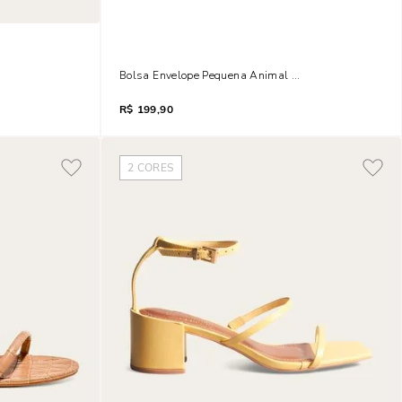
relo Laço
Bolsa Envelope Pequena Animal Print Cobra
R$
199,90
2
CORES