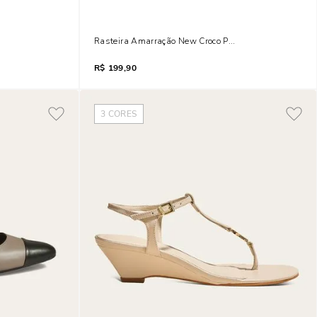
 Metal
Rasteira Amarração New Croco Preto Bico Quadrado
R$
199,90
3
CORES