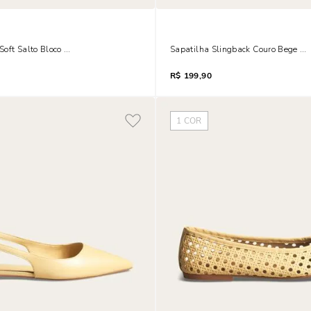
oft Salto Bloco Off White Tiras Finas
Sapatilha Slingback Couro Bege Fo
R$
199,90
1
COR