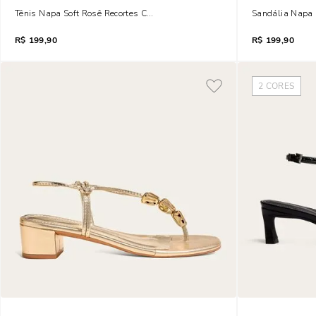
Tênis Napa Soft Rosê Recortes Camurça
Sandália Napa M
R$
199,90
R$
199,90
2
CORES