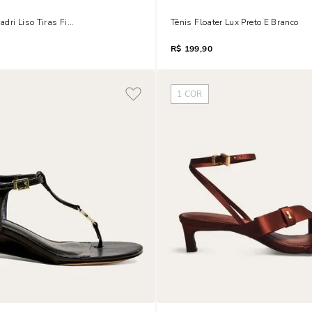
dri Liso Tiras Finas Preto
Tênis Floater Lux Preto E Branco
R$
199,90
1
COR