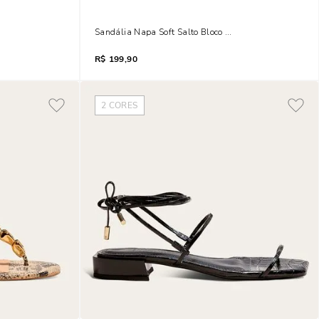
o Baixo
Sandália Napa Soft Salto Bloco Off White Tiras Finas
R$
199,90
2
CORES