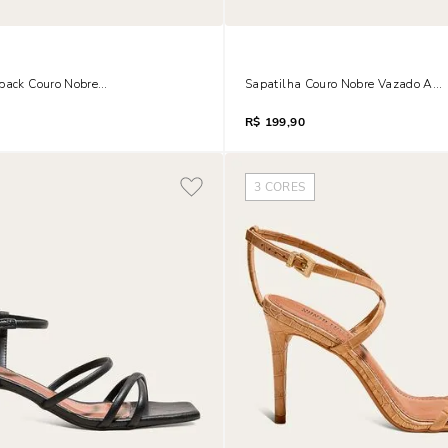
back Couro Nobre Amarelo Bico Fino
Sapatilha Couro Nobre Vazado Ama
R$
199,90
3
CORES