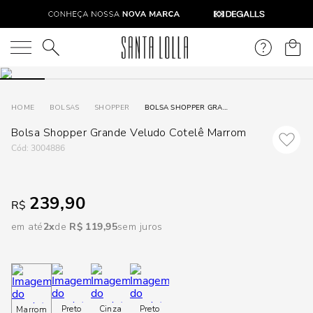
DISPON
EM
O que você está procurando?
e
BOLSAS
SHOPPER
BOLSA SHOPPER GRANDE VELUDO COTELÊ MARROM
Bolsa Shopper Grande Veludo Cotelê Marrom
e
:
3004886
p
239,90
R$
Selecione
seu
em até
2
R$
119
,
95
sem juros
estado:
O
Usar
Preto
Cinza
Preto
Marrom