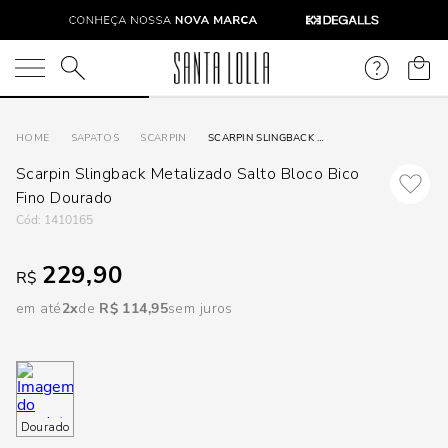
DISPON
EM
O que você está procurando?
e
SAPATOS
SCARPIN
SCARPIN SLINGBACK METALIZADO SALTO BLOCO BICO FINO DOURADO
Scarpin Slingback Metalizado Salto Bloco Bico
e
Fino Dourado
:
1410165
p
229,90
R$
Selecione
em até
2
R$
114
,
95
sem juros
seu
estado:
O
Dourado
Usar