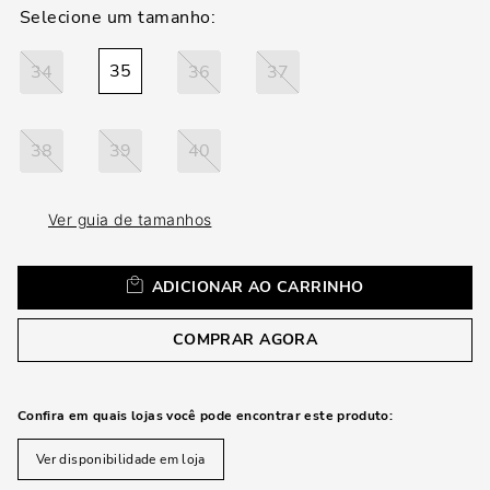
loca
a
35
34
36
37
38
39
40
Ver guia de tamanhos
ADICIONAR AO CARRINHO
COMPRAR AGORA
Confira em quais lojas você pode encontrar este produto:
Ver disponibilidade em loja