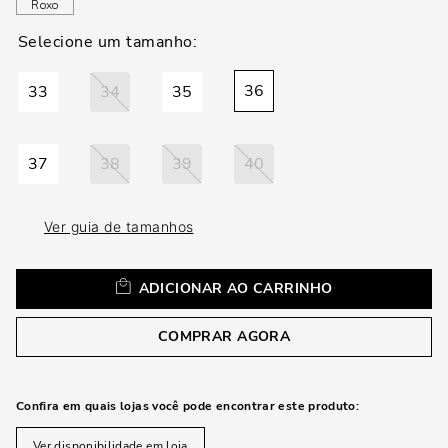
loca
Roxo
a
36
33
34
35
37
38
39
40
Ver guia de tamanhos
ADICIONAR AO CARRINHO
COMPRAR AGORA
Confira em quais lojas você pode encontrar este produto:
Ver disponibilidade em loja