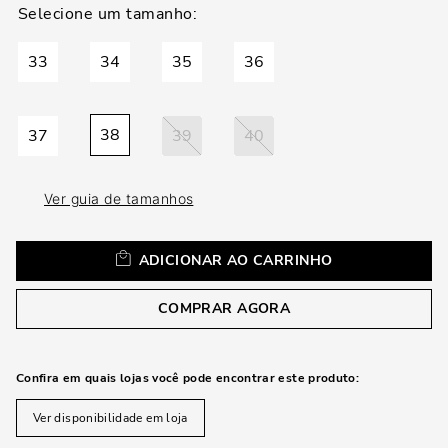
loca
a
33
34
35
36
38
37
39
40
Ver guia de tamanhos
ADICIONAR AO CARRINHO
COMPRAR AGORA
Confira em quais lojas você pode encontrar este produto:
Ver disponibilidade em loja