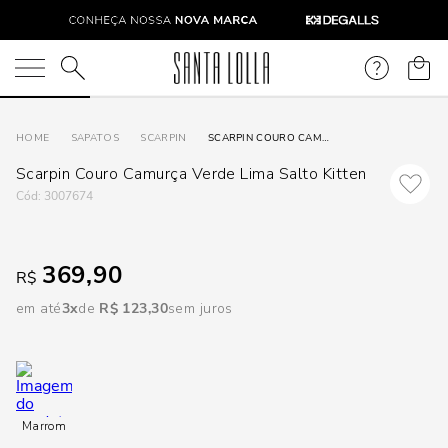
DISPON
EM
O que você está procurando?
e
SAPATOS
SCARPIN
SCARPIN COURO CAMURÇA VERDE LIMA SALTO KITTEN
Scarpin Couro Camurça Verde Lima Salto Kitten
e
:
3007674
p
369,90
R$
Selecione
em até
3
R$
123
,
30
sem juros
seu
estado:
O
Marrom
Usar