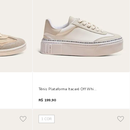
o
Tênis Plataforma Itacaré Off White E Cinza
R$
199,90
1
COR