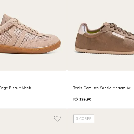
Bege Biscuit Mesh
Tênis Camurça Sanzio Marrom Argi
R$
199,90
3
CORES