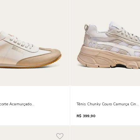
ecorte Acamurçado Bege Egido
Tênis Chunky Couro Camurça Cinz
R$
399,90