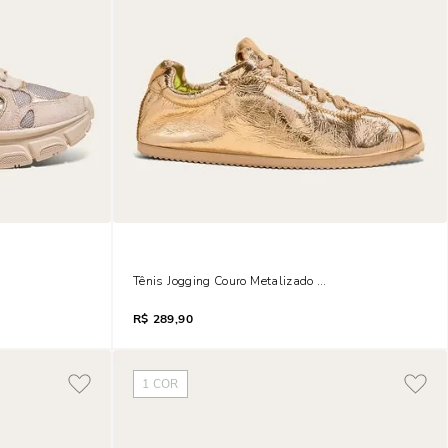
lla Mesh
Tênis Jogging Couro Metalizado Dourado
R$
289,90
1
COR