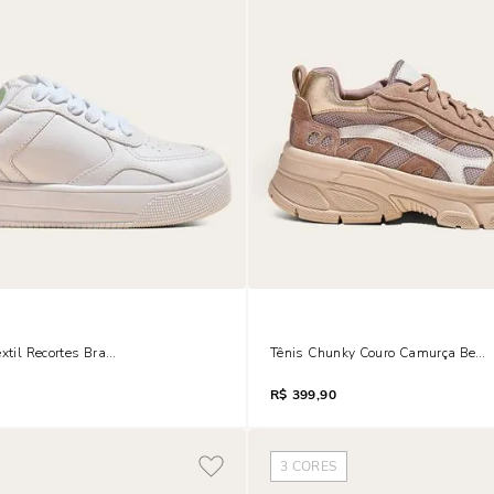
êxtil Recortes Branco
Tênis Chunky Couro Camurça Bege
R$
399,90
3
CORES