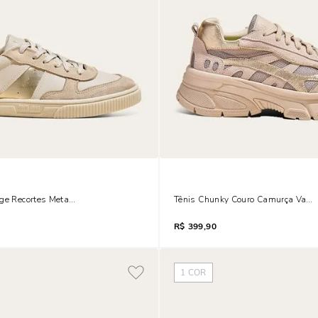
ege Recortes Metalizados
Tênis Chunky Couro Camurça Vani
R$
399,90
1
COR