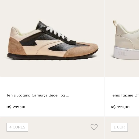
Tênis Jogging Camurça Bege Fog Recortes
Tênis Itacaré O
R$
299,90
R$
199,90
4
CORES
1
COR