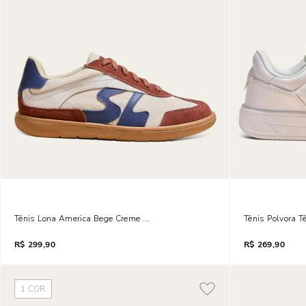
Tênis Lona America Bege Creme Recorte Camurça
Tênis Polvora T
R$
299,90
R$
269,90
1
COR