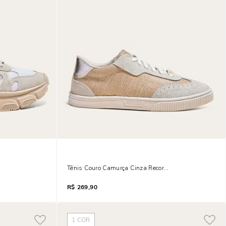
a Alvejado Mesh
Tênis Couro Camurça Cinza Recorte Tramado
R$
269,90
1
COR