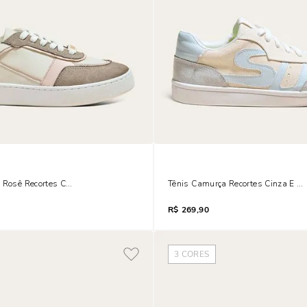
t Rosê Recortes Camurça
Tênis Camurça Recortes Cinza E A
R$
269,90
3
CORES