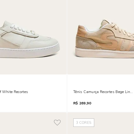
ff White Recortes
Tênis Camurça Recortes Bege Linh
R$
269,90
3
CORES