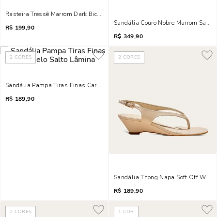
Rasteira Tressê Marrom Dark Bico Redondo Metal
Sandália Couro Nobre Marrom Salto 
R$
199,90
R$
349,90
2
CORES
2
CORES
Sandália Pampa Tiras Finas Caramelo Salto Lâmina
R$
189,90
Sandália Thong Napa Soft Off White
R$
189,90
2
CORES
1
COR