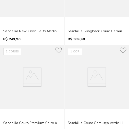
Sandália New Croco Salto Médio Terracota Tiras Finas
Sandália Slingback Couro Camurça B
R$
249,90
R$
389,90
2
CORES
1
COR
Sandália Couro Premium Salto Alto Geométrico Marfim
Sandália Couro Camurça Verde Lima 