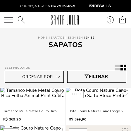
O que você está procurando?
SAPATOS
33 34
34
34 35
SAPATOS
3832
PRODUTOS
1
COR
Tamanco Mule Metal Couro Bico Folha Animal Print Cobra
Bota Couro Nature Cano Longo Salto 
R$
369,90
R$
399,90