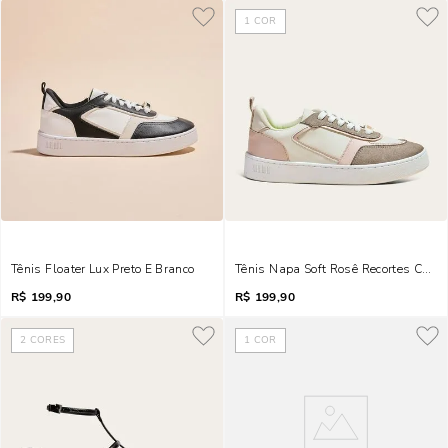
1
COR
Tênis Floater Lux Preto E Branco
Tênis Napa Soft Rosê Recortes Camu
R$
199,90
R$
199,90
2
CORES
1
COR