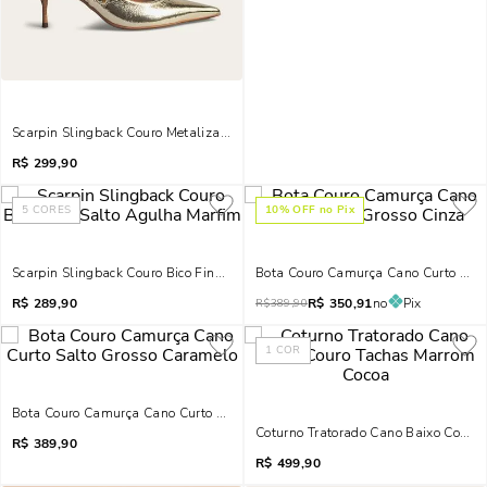
Scarpin Slingback Couro Metalizado Dourado Bico Fino
R$
299,90
5
CORES
10
% OFF no Pix
Scarpin Slingback Couro Bico Fino Salto Agulha Marfim
Bota Couro Camurça Cano Curto Salt
R$
289,90
R$
350,91
no
Pix
R$
389,90
1
COR
Bota Couro Camurça Cano Curto Salto Grosso Caramelo
Coturno Tratorado Cano Baixo Couro
R$
389,90
R$
499,90