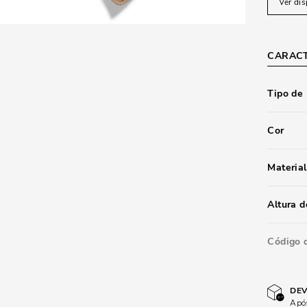
Ver dis
CARACT
Tipo de
Cor
Material
Altura d
Código 
DEV
Após