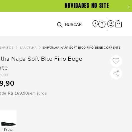
DISPON
EM
O que você está procurando?
e
SAPATOS
SAPATILHA
SAPATILHA NAPA SOFT BICO FINO BEGE CORRENTE
e
ilha Napa Soft Bico Fino Bege
nte
p
5909
9,90
Selecione seu
R$
169
,
90
sem juros
estado:
O
Usar
loca
Preto