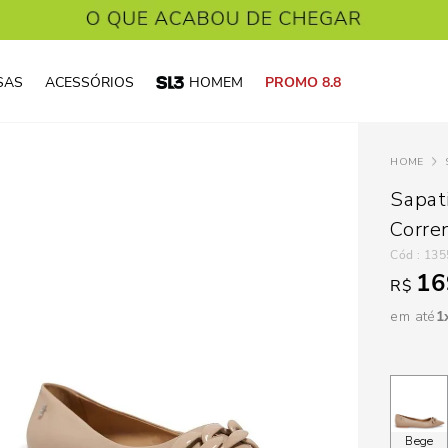
SAS
ACESSÓRIOS
HOMEM
PROMO 8.8
Sapat
Corre
:
135
16
R$
em até
1
Bege