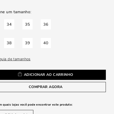
a
34
35
36
38
39
40
 guia de tamanhos
ADICIONAR AO CARRINHO
COMPRAR AGORA
m quais lojas você pode encontrar este produto: