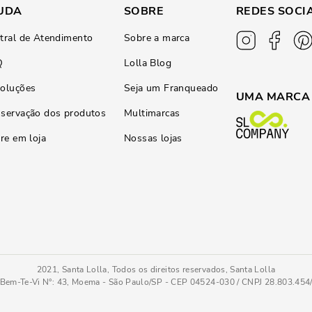
UDA
SOBRE
REDES SOCI
tral de Atendimento
Sobre a marca
Q
Lolla Blog
oluções
Seja um Franqueado
UMA MARCA
servação dos produtos
Multimarcas
ire em loja
Nossas lojas
2021, Santa Lolla, Todos os direitos reservados, Santa Lolla
Bem-Te-Vi N°: 43, Moema - São Paulo/SP - CEP 04524-030 / CNPJ 28.803.45
Sapatilha Napa Soft Bico Fino Bege Corrente
33
COMPRAR AGOR
Tamanho
: