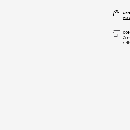
CEN
Via 
COM
Comp
a di