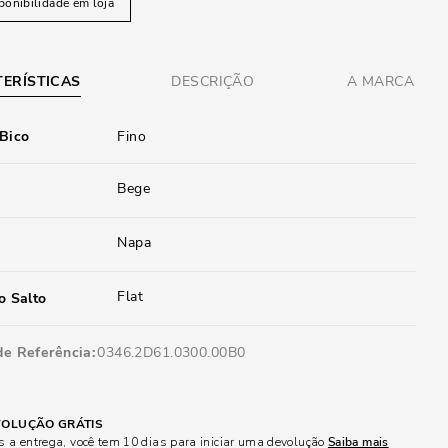
ponibilidade em loja
ERÍSTICAS
DESCRIÇÃO
A MARCA
 Bico
Fino
Bege
Napa
Flat
o Salto
de Referência
0346.2D61.0300.00B0
OLUÇÃO GRÁTIS
 a entrega, você tem 10 dias para iniciar uma devolução
Saiba mais