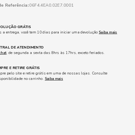
de Referência
06F4.4EA0.02E7.0001
OLUÇÃO GRÁTIS
 a entrega, você tem 10 dias para iniciar uma devolução
Saiba mais
TRAL DE ATENDIMENTO
chat
, de segunda a sexta das 8hrs às 17hrs, exceto feriados.
PRE E RETIRE GRÁTIS
re pelo site e retire grátis em uma de nossas lojas. Consulte
sponibilidade no carrinho.
Saiba mais