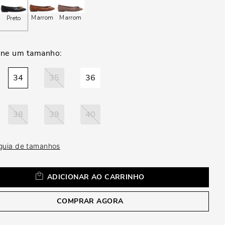
a
Marrom
Marrom
Preto
34
35
36
38
39
40
 guia de tamanhos
ADICIONAR AO CARRINHO
COMPRAR AGORA