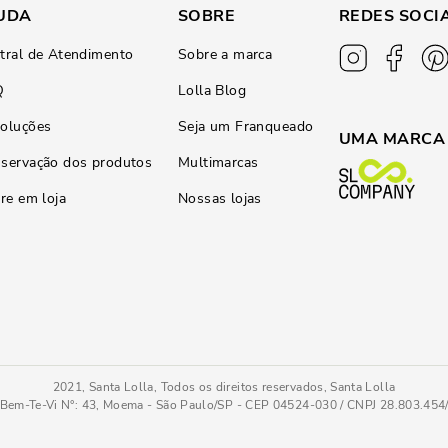
UDA
SOBRE
REDES SOCI
tral de Atendimento
Sobre a marca
Q
Lolla Blog
oluções
Seja um Franqueado
UMA MARCA
servação dos produtos
Multimarcas
ire em loja
Nossas lojas
2021, Santa Lolla, Todos os direitos reservados, Santa Lolla
Bem-Te-Vi N°: 43, Moema - São Paulo/SP - CEP 04524-030 / CNPJ 28.803.45
Sapatilha Couro Nobre Soft Preto Bico Redondo
34
COMPRAR AGOR
Tamanho
: