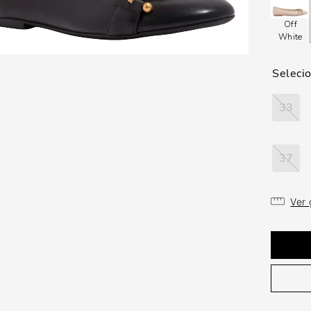
Off
White
33
37
Ver