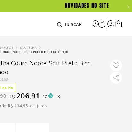
DISPON
EM
O que você está procurando?
e
SAPATOS
SAPATILHA
A COURO NOBRE SOFT PRETO BICO REDONDO
e
ilha Couro Nobre Soft Preto Bico
p
ndo
0163
Selecione seu
 no Pix
206,91
estado:
,90
no
Pix
R$
O
R$
114
,
95
sem juros
Usar
loca