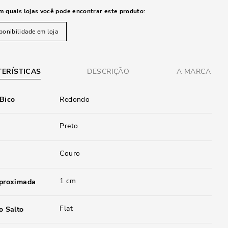
m quais lojas você pode encontrar este produto:
ponibilidade em loja
ERÍSTICAS
DESCRIÇÃO
A MARCA
 Bico
Redondo
Preto
Couro
1 cm
aproximada
Flat
o Salto