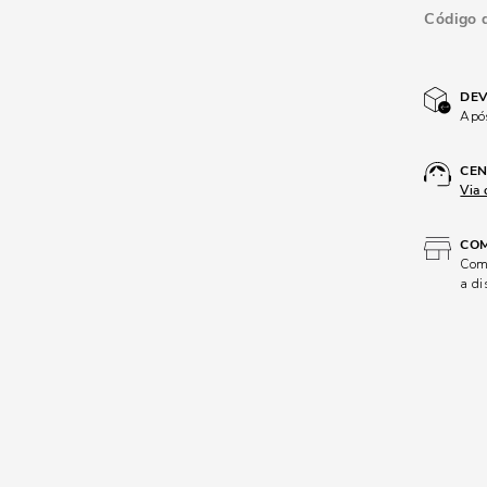
Código 
DEV
Após
CEN
Via 
COM
Comp
a di