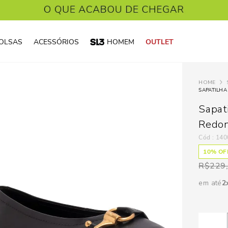
OLSAS
ACESSÓRIOS
HOMEM
OUTLET
SAPATILH
Sapat
Redo
:
140
10
% OFF
R$
229
em até
2