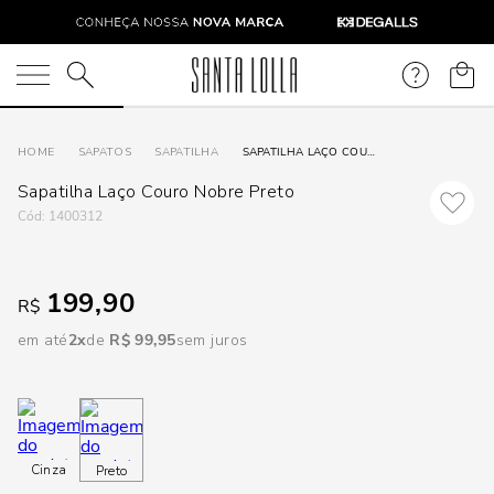
DISPON
EM
O que você está procurando?
e
SAPATOS
SAPATILHA
SAPATILHA LAÇO COURO NOBRE PRETO
Sapatilha Laço Couro Nobre Preto
e
:
1400312
p
199,90
R$
Selecione
em até
2
R$
99
,
95
sem juros
seu
estado:
O
Cinza
Preto
Usar