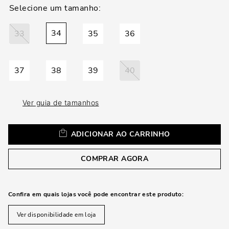
loca
a
34
33
35
36
37
38
39
40
Ver guia de tamanhos
ADICIONAR AO CARRINHO
COMPRAR AGORA
Confira em quais lojas você pode encontrar este produto:
Ver disponibilidade em loja