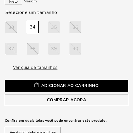
loca
Marrom
Preto
a
34
33
35
36
37
38
39
40
Ver guia de tamanhos
ADICIONAR AO CARRINHO
COMPRAR AGORA
Confira em quais lojas você pode encontrar este produto:
Ver disponibilidade em loja