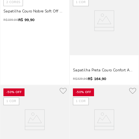
2
CORES
1
COR
Sapatilha Couro Nobre Soft Off White
R$
99,90
R$
199,90
Sapatilha Preta Couro Confort Amarr
R$
164,90
R$
329,90
-
50%
OFF
-
50%
OFF
1
COR
1
COR