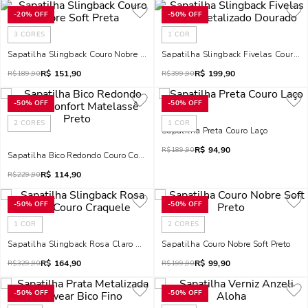
-
20%
OFF
-
50%
OFF
3
CORES
1
COR
Sapatilha Slingback Couro Nobre Soft Preta
Sapatilha Slingback Fivelas Couro 
R$
151,90
R$
199,90
R$
189,90
R$
399,90
-
50%
OFF
-
50%
OFF
2
CORES
1
COR
Sapatilha Preta Couro Laço
R$
94,90
R$
189,90
Sapatilha Bico Redondo Couro Confort Matelassê Preto
R$
114,90
R$
229,90
-
50%
OFF
-
50%
OFF
1
COR
2
CORES
Sapatilha Slingback Rosa Claro Couro Craquele
Sapatilha Couro Nobre Soft Preto
R$
164,90
R$
99,90
R$
329,90
R$
199,90
-
50%
OFF
-
50%
OFF