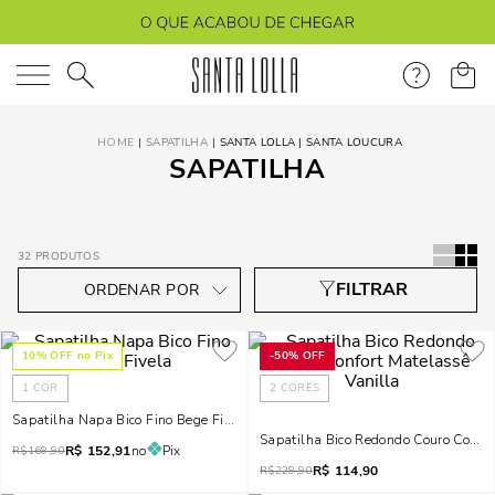
O que você está procurando?
SAPATILHA
SANTA LOLLA | SANTA LOUCURA
SAPATILHA
32
PRODUTOS
10
% OFF no Pix
-
50%
OFF
1
COR
2
CORES
Sapatilha Napa Bico Fino Bege Fivela
Sapatilha Bico Redondo Couro Confor
R$
152,91
no
Pix
R$
169,90
R$
114,90
R$
229,90