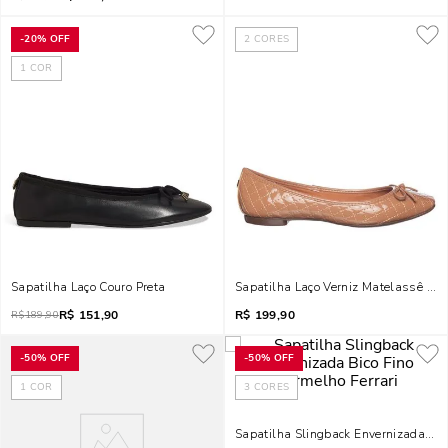
-
20%
OFF
2
CORES
1
COR
Sapatilha Laço Couro Preta
Sapatilha Laço Verniz Matelassê Be
R$
151,90
R$
199,90
R$
189,90
-
50%
OFF
-
50%
OFF
1
COR
3
CORES
Sapatilha Slingback Envernizada Bico