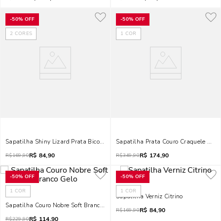
-
50%
OFF
-
50%
OFF
2
CORES
1
COR
Sapatilha Shiny Lizard Prata Bico Fino
Sapatilha Prata Couro Craquele Ama
R$
84,90
R$
174,90
R$
169,90
R$
349,90
-
50%
OFF
-
50%
OFF
1
COR
1
COR
Sapatilha Verniz Citrino
Sapatilha Couro Nobre Soft Branco Gelo
R$
84,90
R$
169,90
R$
114,90
R$
229,90