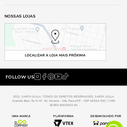
NOSSAS LOJAS
FOLLOW US
2021, SANTA LOLLA, TODOS OS DIREITOS RESERVADOS, SANTA LOLLA
Avenida Bem-Te-Vi N°: 43, Moema - São Paulo/SP - CEP 04524-030 / CNPJ
28.803.454/0003-81
UMA MARCA
PLATAFORMA
DESENVOLVIDO POR