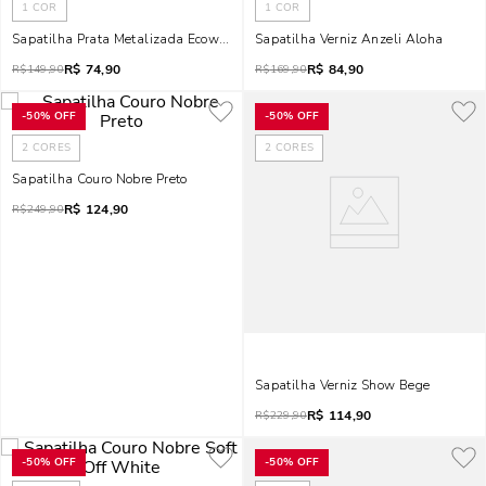
1
COR
1
COR
Sapatilha Prata Metalizada Ecowear Bico Fino
Sapatilha Verniz Anzeli Aloha
R$
74,90
R$
84,90
R$
149,90
R$
169,90
-
50%
OFF
-
50%
OFF
2
CORES
2
CORES
Sapatilha Couro Nobre Preto
R$
124,90
R$
249,90
Sapatilha Verniz Show Bege
R$
114,90
R$
229,90
-
50%
OFF
-
50%
OFF