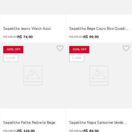
Sapatilha Jeans Wash Azul
Sapatilha Bege Couro Bico Quadrad
R$
74,90
R$
99,90
R$
149,90
R$
199,90
-
50%
OFF
-
50%
OFF
1
COR
1
COR
Sapatilha Palha Pedraria Bege
Sapatilha Napa Santorine Verde Sicil
R$
124,90
R$
84,90
R$
249,90
R$
169,90