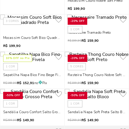
Mocassim Couro Nobre Soft Preto
R$
199,90
3
CORES
-
20%
OFF
1
COR
Necessaire Tramado Preto
Mocassim Couro Soft Bico Quadrado Preta
R$
159,90
R$
199,90
R$
199,90
10
% OFF no Pix
-
20%
OFF
1
COR
5
CORES
Sapatilha Napa Bico Fino Bege Fivela
Rasteira Thong Couro Nobre Soft Pre
R$
152,91
no
Pix
R$
159,90
R$
169,90
R$
199,90
-
50%
OFF
-
50%
OFF
1
COR
1
COR
Sandália Couro Confort Salto Grosso Preta
Sandalia Napa Soft Preta Salto Bloco
R$
149,90
R$
149,90
R$
299,90
R$
299,90