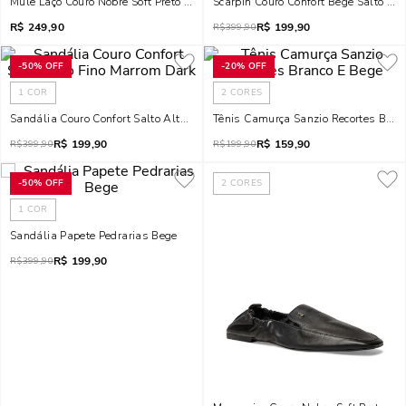
Mule Laço Couro Nobre Soft Preto Salto Baixo Fino
Scarpin Couro Confort Bege Salto Alt
R$
249,90
R$
199,90
R$
399,90
-
50%
OFF
-
20%
OFF
1
COR
2
CORES
Sandália Couro Confort Salto Alto Fino Marrom Dark
Tênis Camurça Sanzio Recortes Bran
R$
199,90
R$
159,90
R$
399,90
R$
199,90
-
50%
OFF
2
CORES
1
COR
Sandália Papete Pedrarias Bege
R$
199,90
R$
399,90