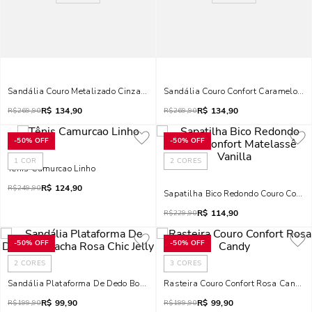
Sandália Couro Metalizado Cinza Grafite Salto Fino
Sandália Couro Confort Caramelo Sal
R$
134,90
R$
134,90
R$
269,90
R$
269,90
-
50%
OFF
-
50%
OFF
1
COR
2
CORES
Tênis Camurcao Linho
R$
124,90
R$
249,90
Sapatilha Bico Redondo Couro Confor
R$
114,90
R$
229,90
-
50%
OFF
-
50%
OFF
2
CORES
3
CORES
Sandália Plataforma De Dedo Borracha Rosa Chic Jelly
Rasteira Couro Confort Rosa Candy
R$
99,90
R$
99,90
R$
199,90
R$
199,90