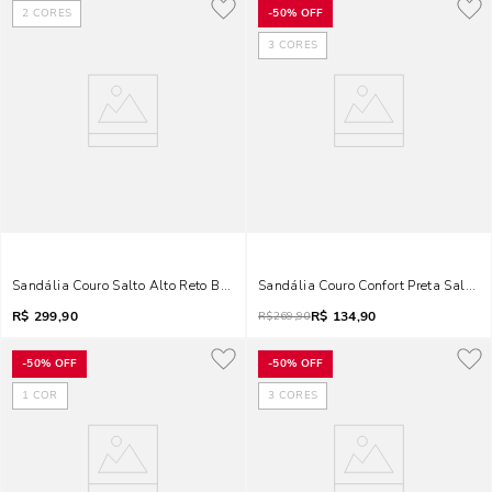
2
CORES
-
50%
OFF
3
CORES
Sandália Couro Salto Alto Reto Bico Quadrado Preta
Sandália Couro Confort Preta Salto A
R$
299,90
R$
134,90
R$
269,90
-
50%
OFF
-
50%
OFF
1
COR
3
CORES