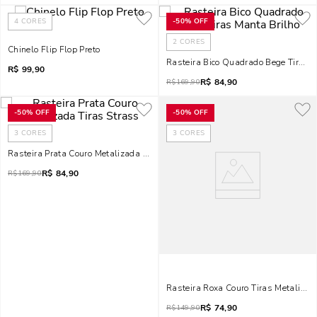
4
CORES
-
50%
OFF
2
CORES
Chinelo Flip Flop Preto
Rasteira Bico Quadrado Bege Tiras M
R$
99,90
R$
84,90
R$
169,90
-
50%
OFF
-
50%
OFF
3
CORES
3
CORES
Rasteira Prata Couro Metalizada Tiras Strass
R$
84,90
R$
169,90
Rasteira Roxa Couro Tiras Metaliza
R$
74,90
R$
149,90